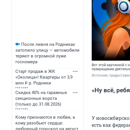
После ливня на Родниках
затопило улицу — автомобили
теряют в огромной луже
госномера
Вот этой картинкой с
прекращении деятельн
Старт продаж в ЖК
Источник: 
предоставил
«Околица»! Квартиры от 3,9
млн ₽ р. Родники
«Ну всё, реб
Скидка 40% на гаражные
секционные ворота
(только до 31.08.2026)
Кому признаются в любви, а
У новосибирской
кому разобьют сердце:
есть как федер
любовный гороскоп на август