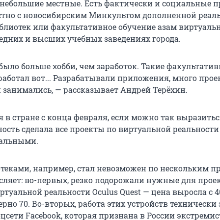
и небольшие местные. Есть фактически и социальные п
стно с новосибирским Минкультом дополненной реал
блиотек или факультативное обучение азам виртуаль
редних и высших учебных заведениях города.
 было больше хобби, чем заработок. Такие факультати
работал вот... Разрабатывали приложения, много прое
 занимались, — рассказывает Андрей Терёхин.
 в стране с конца февраля, если можно так выразитьс
ность сделала все проекты по виртуальной реальности
еальными.
отеками, например, стал невозможен по нескольким п
сляет: во-первых, резко подорожали нужные для прое
туальной реальности Oculus Quest — цена выросла с 
рно 70. Во-вторых, работа этих устройств технически
оцсети Facebook, которая признана в России экстремис