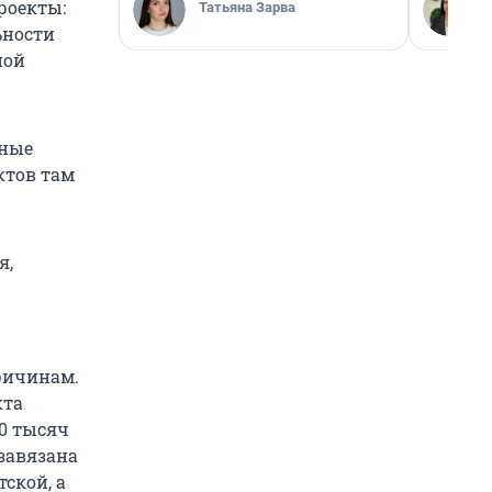
роекты:
Татьяна Зарва
ьности
ной
вные
ктов там
я,
ричинам.
кта
40 тысяч
 завязана
тской, а