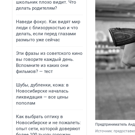
школьник плохо видит. Что
делать родителям?
Наведи фокус. Как видят мир
люди с близорукостью и что
делать, если перед глазами
размыто уже сейчас
Эти фразы из советского кино
вы говорите каждый день.
Вспомните из каких они
фильмов? — тест
Шубы, дубленки, кожа: в
Новосибирске началась
ликвидация — все цены
пополам
Как выбрать оптику в
Новосибирске и не пожалеть:
Предприниматель Андр
опыт сети, которой доверяют
Источник: 
предоставил
более 100 тысяч горожан