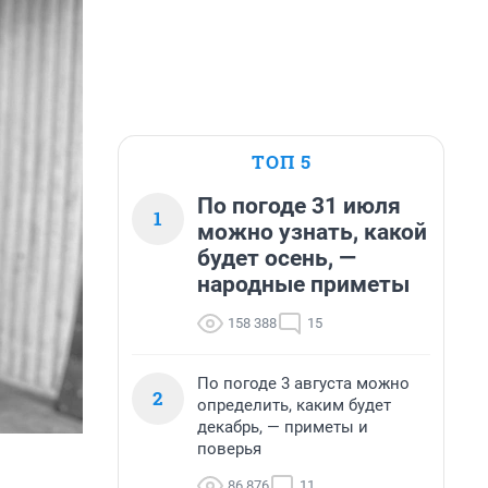
ТОП 5
По погоде 31 июля
1
можно узнать, какой
будет осень, —
народные приметы
158 388
15
По погоде 3 августа можно
2
определить, каким будет
декабрь, — приметы и
поверья
86 876
11