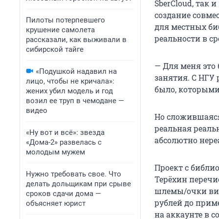
SberCloud, так 
создание совме
Пилоты потерпевшего
для местных би
крушение самолета
реальности в с
рассказали, как выживали в
сибирской тайге
— Для меня это
«Подушкой надавил на
занятия. С НГУ 
лицо, чтобы не кричала»:
было, которыми
жених убил модель и год
возил ее труп в чемодане —
видео
Но сложившаяся
реальная реаль
«Ну вот и всё»: звезда
абсолютно нер
«Дома-2» развелась с
молодым мужем
Проект с библи
Нужно требовать свое. Что
Терёхин перечи
делать дольщикам при срыве
шлемы/очки вир
сроков сдачи дома —
рублей до приме
объясняет юрист
на аккаунте в с