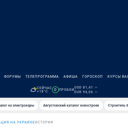
ФОРУМЫ
ТЕЛЕПРОГРАММА
АФИША
ГОРОСКОП
КУРСЫ ВА
USD 81,41
СЕЙЧАС
0
ПРОБКИ
+18°C
EUR 94,06
алог на электрокары
Августовский каталог новостроек
Строитель б
АЦИЯ НА УКРАИНЕ
ИСТОРИИ