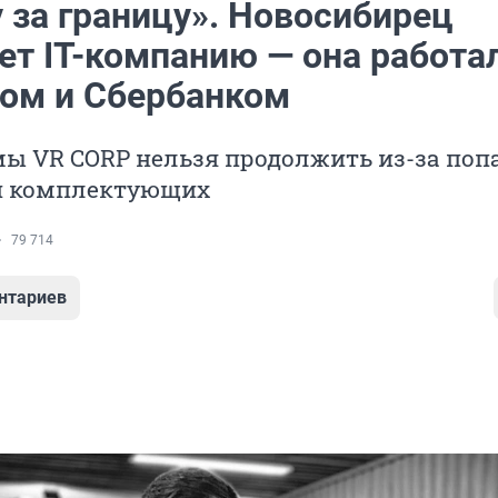
 за границу». Новосибирец
ет IT-компанию — она работал
ом и Сбербанком
мы VR CORP нельзя продолжить из-за по
и комплектующих
79 714
нтариев