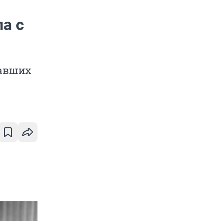
а с
павших