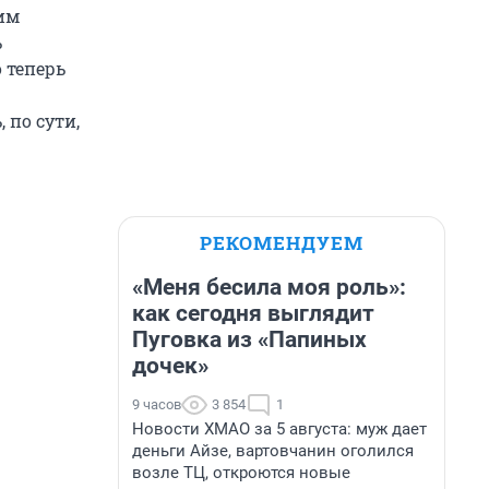
ким
ь
 теперь
 по сути,
РЕКОМЕНДУЕМ
«Меня бесила моя роль»:
как сегодня выглядит
Пуговка из «Папиных
дочек»
9 часов
3 854
1
Новости ХМАО за 5 августа: муж дает
деньги Айзе, вартовчанин оголился
возле ТЦ, откроются новые