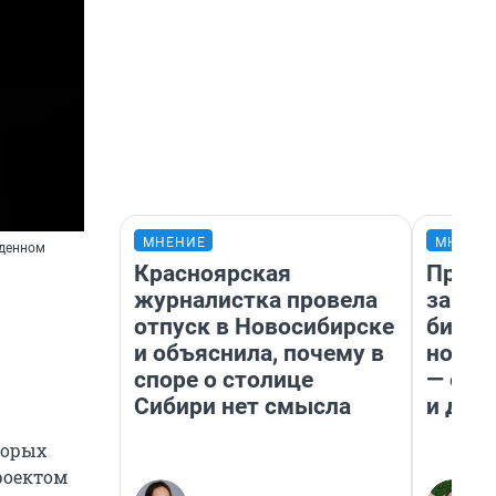
МНЕНИЕ
МНЕНИ
жденном
Красноярская
Прода
журналистка провела
запла
отпуск в Новосибирске
бизне
и объяснила, почему в
новый
споре о столице
— он 
Сибири нет смысла
и даж
торых
роектом