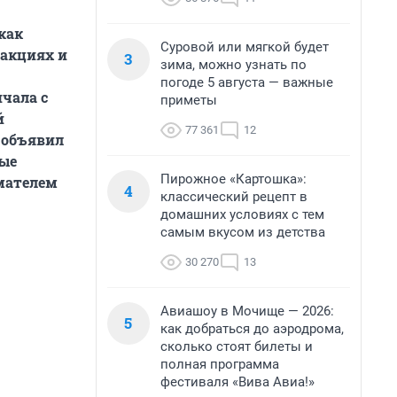
как
Суровой или мягкой будет
 акциях и
3
зима, можно узнать по
погоде 5 августа — важные
ичала с
приметы
й
77 361
12
объявил
ые
Пирожное «Картошка»:
мателем
4
классический рецепт в
домашних условиях с тем
самым вкусом из детства
30 270
13
Авиашоу в Мочище — 2026:
5
как добраться до аэродрома,
сколько стоят билеты и
полная программа
фестиваля «Вива Авиа!»