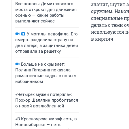
Все полосы Димитровского
значит, шутит 
моста откроют для движения
оружием. Након
осенью — какие работы
специальные при
выполняют сейчас
делать с теми о
используются по
У могилы педофила. Его
в кирпич.
смерть разделила страну на
два лагеря, а защитника детей
отправила за решетку
Больше не скрывает:
Полина Гагарина показала
романтичные кадры с новым
избранником
«Четырех мужей потеряла»:
Прохор Шаляпин проболтался
о новой возлюбленной
«В Красноярске жираф есть, в
Новосибирске — нет».