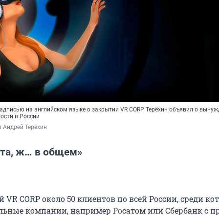
 надписью на английском языке о закрытии VR CORP Терёхин объявил о выну
ости в России
 Андрей Терёхин
ята, ж… в общем»
 VR CORP около 50 клиентов по всей России, среди ко
альные компании, например Росатом или Сбербанк с п