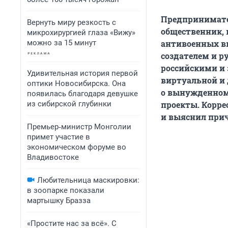
Предпринимател
Вернуть миру резкость с
общественник, 
микрохирургией глаза «Вижу»
можно за 15 минут
антивоенных вы
создателем и р
российскими и
Удивительная история первой
виртуальной и 
оптики Новосибирска. Она
о вынужденном
появилась благодаря девушке
из сибирской глубинки
проекты. Корр
и выяснил при
Премьер‑министр Монголии
примет участие в
экономическом форуме во
Владивостоке
Любительница маскировки:
в зоопарке показали
мартышку Бразза
«Простите нас за всё». С