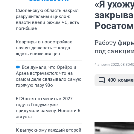
«Я ухожу
Смоленскую область накрыл
закрыва
разрушительный циклон:
власти ввели режим ЧС, есть
Росатом
погибшие
Работу фир
Квартиры в новостройках
начнут дешеветь — когда
под санкци
ждать снижения цен
4 апреля 2022, 08:30
Все думали, что Орейро и
Арана встречаются: что на
самом деле связывало самую
400
комме
горячую пару 90-х
ЕГЭ хотят отменить к 2027
году: в Госдуме уже
придумали замену. Новости 6
августа
К выпускному каждый второй