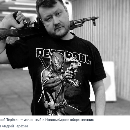
ей Терёхин — известный в Новосибирске общественник
 Андрей Терёхин