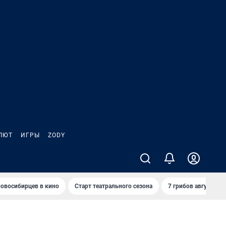
ЛЮТ
ИГРЫ
ZODY
овосибирцев в кино
Старт театрального сезона
7 грибов августа