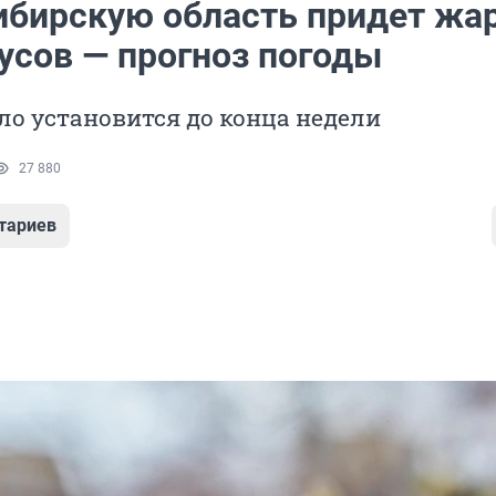
ибирскую область придет жа
усов — прогноз погоды
о установится до конца недели
27 880
тариев