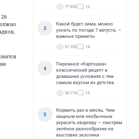
77 935
12
 26
должно
Какой будет зима, можно
3
узнать по погоде 7 августа, —
адков,
важные приметы
51 253
14
новятся
оне
Пирожное «Картошка»:
4
классический рецепт в
домашних условиях с тем
самым вкусом из детства
30 774
15
Кормить раз в месяц. Чем
5
хищным или необычным
украсить квартиру — смотрим
зелёное разнообразие на
выставке экзотики