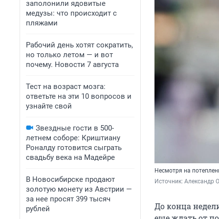
заполонили ядовитые
медузы: что происходит с
пляжами
Рабочий день хотят сократить,
но только летом — и вот
почему. Новости 7 августа
Тест на возраст мозга:
ответьте на эти 10 вопросов и
узнайте свой
Звездные гости в 500-
летнем соборе: Криштиану
Роналду готовится сыграть
свадьбу века на Мадейре
Несмотря на потеплен
В Новосибирске продают
Источник: 
Александр 
золотую монету из Австрии —
за нее просят 399 тысяч
До конца недел
рублей
еще ждать от п