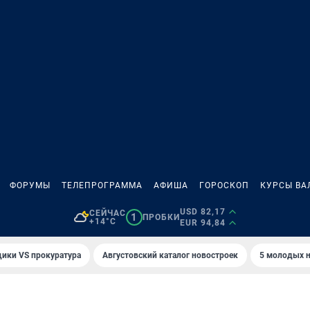
ФОРУМЫ
ТЕЛЕПРОГРАММА
АФИША
ГОРОСКОП
КУРСЫ ВА
USD 82,17
СЕЙЧАС
1
ПРОБКИ
+14°C
EUR 94,84
ики VS прокуратура
Августовский каталог новостроек
5 молодых н