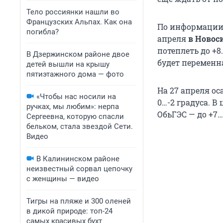
Тело россиянки нашли во
Французских Альпах. Как она
По информации 
погибла?
апреля
в Новос
потеплеть до +8
В Дзержинском районе двое
будет переменн
детей вышли на крышу
пятиэтажного дома — фото
На 27 апреля ос
«Чтобы нас носили на
0…-2 градуса. В
ручках, мы любим»: нерпа
ОбьГЭС — до +7…
Сергеевна, которую спасли
бельком, стала звездой Сети.
Видео
В Калининском районе
неизвестный сорвал цепочку
с женщины — видео
Тигры на пляже и 300 оленей
в дикой природе: топ-24
самых красивых бухт