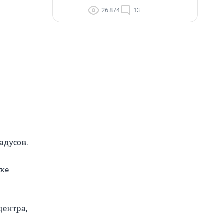
26 874
13
адусов.
ске
центра,