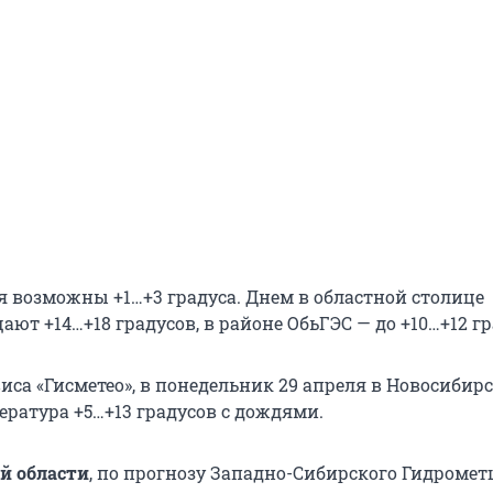
я возможны +1…+3 градуса. Днем в областной столице
ют +14…+18 градусов, в районе ОбьГЭС — до +10…+12 гр
са «Гисметео», в понедельник 29 апреля в Новосибир
ература +5…+13 градусов с дождями.
й области
, по прогнозу Западно-Сибирского Гидромет