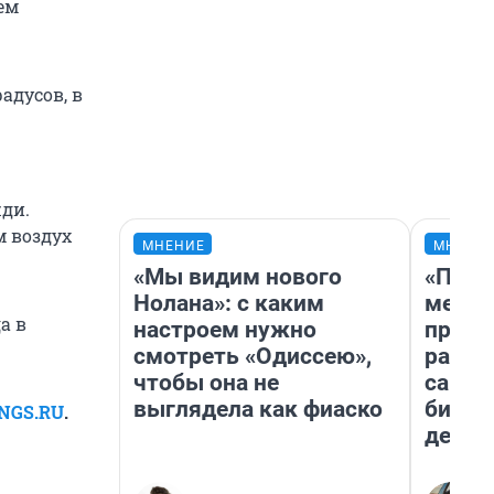
ем
радусов, в
жди.
м воздух
МНЕНИЕ
МНЕНИ
«Мы видим нового
«Поку
Нолана»: с каким
мешке
а в
настроем нужно
предп
смотреть «Одиссею»,
расска
чтобы она не
самом
выглядела как фиаско
бизне
 NGS.RU
.
дешев