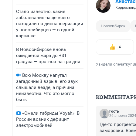
Анастас
Корреспонд
Стало известно, какие
заболевания чаще всего
находили на диспансеризации
Новосибирск
у новосибирцев — в одной
картинке
4
В Новосибирске вновь
ожидается жара до +31
градуса — прогноз на три дня
Увидели опечатку? В
Всю Москву напугал
загадочный взрыв: его звук
слышали везде, а причина
неизвестна. Что это могло
КОММЕНТАР
быть
Гость
«Смели гибриды Voyah». В
26 апреля 2024
России возник дефицит
Где-то прогреетс
электромобилей
заморозки. Врем