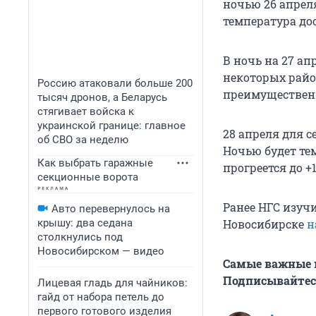
ночью 26 апреля
температура дос
В ночь на 27 ап
некоторых район
Россию атаковали больше 200
преимущественн
тысяч дронов, а Беларусь
стягивает войска к
украинской границе: главное
28 апреля для 
об СВО за неделю
Ночью будет тем
Как выбрать гаражные
прогреется до +1
секционные ворота
Ранее НГС изучи
Авто перевернулось на
крышу: два седана
Новосибирске
н
столкнулись под
Новосибирском — видео
Самые важные н
Подписывайтесь
Лицевая гладь для чайников:
гайд от набора петель до
первого готового изделия