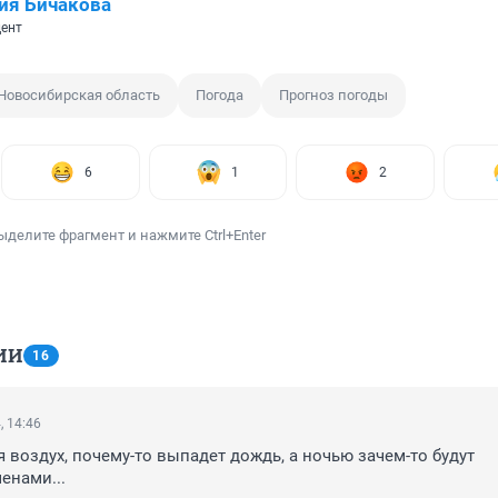
ия Бичакова
ент
Новосибирская область
Погода
Прогноз погоды
6
1
2
ыделите фрагмент и нажмите Ctrl+Enter
ИИ
16
, 14:46
я воздух, почему-то выпадет дождь, а ночью зачем-то будут 
енами...