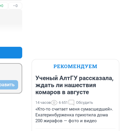
+0
–0
+0
–0
РЕКОМЕНДУЕМ
Ученый АлтГУ рассказала,
ждать ли нашествия
равить
комаров в августе
14 часов
6 651
Обсудить
«Кто-то считает меня сумасшедшей».
Екатеринбурженка приютила дома
200 жирафов — фото и видео