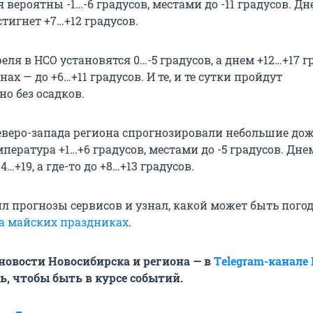
 вероятны -1…-6 градусов, местами до -11 градусов. Дн
тигнет +7…+12 градусов.
реля в НСО установятся 0…-5 градусов, а днем +12…+17 г
ах — до +6…+11 градусов. И те, и те сутки пройдут
о без осадков.
северо-запада региона спрогнозировали небольшие до
пература +1…+6 градусов, местами до -5 градусов. Дне
4…+19, а где-то до +8…+13 градусов.
л прогнозы сервисов и узнал, какой может быть погод
а майских праздниках
.
овости Новосибирска и региона — в
Тelegram-канале
, чтобы быть в курсе событий.