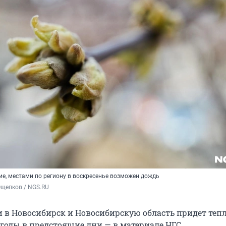
ие, местами по региону в воскресенье возможен дождь
Ощепков / NGS.RU
и в Новосибирск и Новосибирскую область придет тепл
огоды в предстоящие дни — в материале НГС.