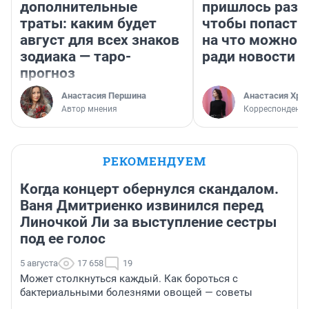
дополнительные
пришлось разд
траты: каким будет
чтобы попасть 
август для всех знаков
на что можно 
зодиака — таро-
ради новости
прогноз
Анастасия Першина
Анастасия Хри
Автор мнения
Корреспондент
РЕКОМЕНДУЕМ
Когда концерт обернулся скандалом.
Ваня Дмитриенко извинился перед
Линочкой Ли за выступление сестры
под ее голос
5 августа
17 658
19
Может столкнуться каждый. Как бороться с
бактериальными болезнями овощей — советы