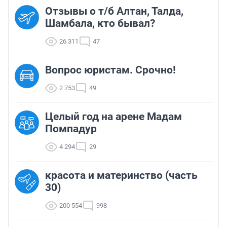
Отзывы о т/б Алтан, Талда,
Шамбала, кто бывал?
26 311
47
Вопрос юристам. Срочно!
2 753
49
Целый год на арене Мадам
Помпадур
4 294
29
красота и материнство (часть
30)
200 554
998