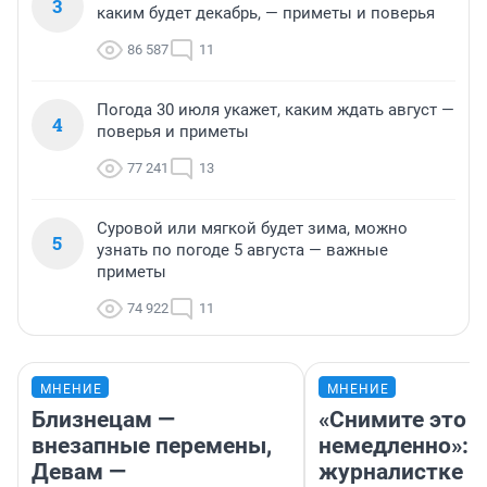
3
каким будет декабрь, — приметы и поверья
86 587
11
Погода 30 июля укажет, каким ждать август —
4
поверья и приметы
77 241
13
Суровой или мягкой будет зима, можно
5
узнать по погоде 5 августа — важные
приметы
74 922
11
МНЕНИЕ
МНЕНИЕ
Близнецам —
«Снимите это
внезапные перемены,
немедленно»:
Девам —
журналистке Н