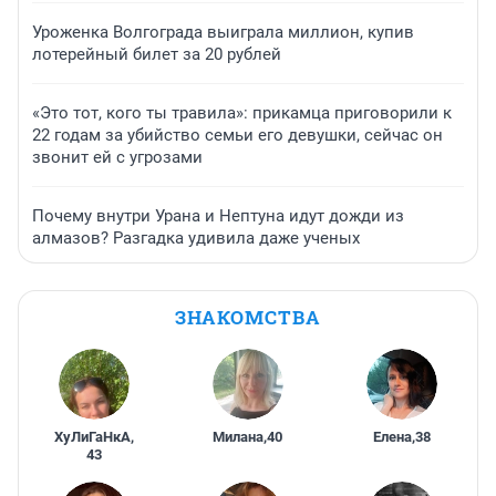
Уроженка Волгограда выиграла миллион, купив
лотерейный билет за 20 рублей
«Это тот, кого ты травила»: прикамца приговорили к
22 годам за убийство семьи его девушки, сейчас он
звонит ей с угрозами
Почему внутри Урана и Нептуна идут дожди из
алмазов? Разгадка удивила даже ученых
ЗНАКОМСТВА
ХуЛиГаНкА
,
Милана
,
40
Елена
,
38
43