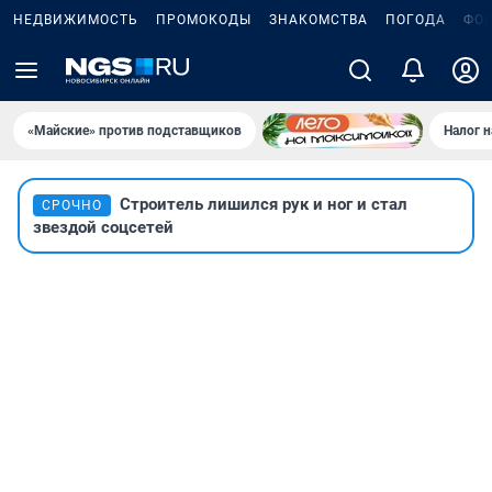
НЕДВИЖИМОСТЬ
ПРОМОКОДЫ
ЗНАКОМСТВА
ПОГОДА
ФО
«Майские» против подставщиков
Налог 
Строитель лишился рук и ног и стал
СРОЧНО
звездой соцсетей