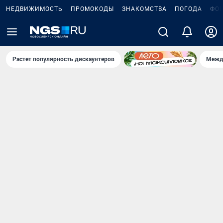
НЕДВИЖИМОСТЬ
ПРОМОКОДЫ
ЗНАКОМСТВА
ПОГОДА
ФО
Растет популярность дискаунтеров
Межд