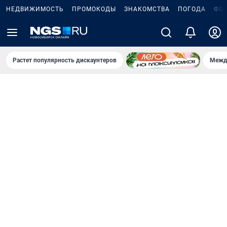
НЕДВИЖИМОСТЬ
ПРОМОКОДЫ
ЗНАКОМСТВА
ПОГОДА
ФО
Растет популярность дискаунтеров
Межд