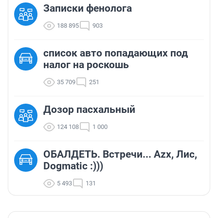
Записки фенолога
188 895
903
список авто попадающих под
налог на роскошь
35 709
251
Дозор пасхальный
124 108
1 000
ОБАЛДЕТЬ. Встречи... Azx, Лис,
Dogmatic :)))
5 493
131