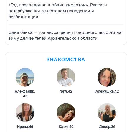
«Год преследовал и облил кислотой». Рассказ
петербурженки о жестоком нападении и
реабилитации
Одна банка — три вкуса: рецепт овощного ассорти на
зиму для жителей Архангельской области
ЗНАКОМСТВА
Александр
,
New
,
42
Алёнушка
,
42
42
Ирина
,
46
Юлия
,
50
Докер
,
36