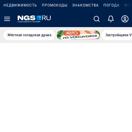
НЕДВИЖИМОСТЬ
ПРОМОКОДЫ
ЗНАКОМСТВА
ПОГОДА
ФО
Жёсткая соседская драка
Застройщики V