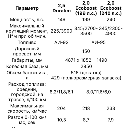
2,0
2,0
2,5
Параметр
Ecoboost
Ecoboost
Duratec
(199 л.с.)
(240 л.с.)
Мощность, л.с.
149
199
240
Максимальный
345/2700-
345/2300-
крутящий момент,
225/3900
3500
4900
Н*м при об./мин.
Топливо
АИ-92
АИ-95
Дорожный
150
просвет, мм
Габариты, мм
4871 х 1852 – 1490
Колесная база, мм
2850
Объем багажника,
516 (докатка)
л
429 (полноразмерная запаска)
Расход топлива:
средний,
8,2/11,8/6,1
8,0/11,6/6,0
городской, на
трассе, л/100 км
Максимальная
204
218
233
скорость, км/час
Разгон 0-100 км/
10,3
8,7
7,9
час, сек.