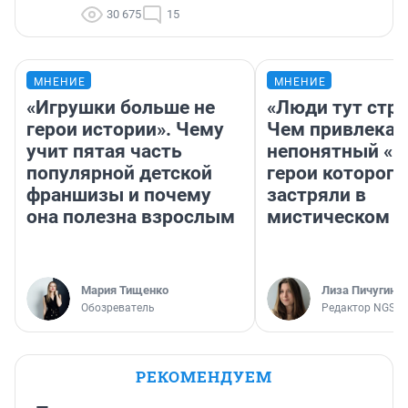
30 675
15
МНЕНИЕ
МНЕНИЕ
«Игрушки больше не
«Люди тут стр
герои истории». Чему
Чем привлекае
учит пятая часть
непонятный «Н
популярной детской
герои которого
франшизы и почему
застряли в
она полезна взрослым
мистическом о
Мария Тищенко
Лиза Пичугина
Обозреватель
Редактор NGS.R
РЕКОМЕНДУЕМ