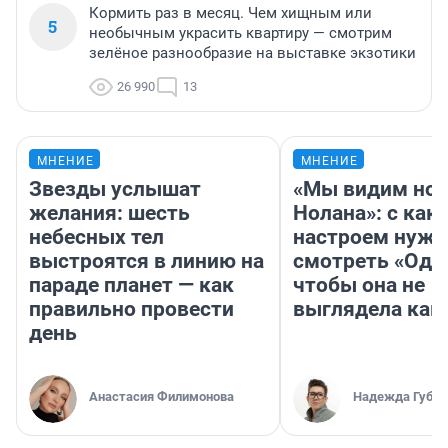
Кормить раз в месяц. Чем хищным или
5
необычным украсить квартиру — смотрим
зелёное разнообразие на выставке экзотики
26 990
13
МНЕНИЕ
МНЕНИЕ
Звезды услышат
«Мы видим нов
желания: шесть
Нолана»: с как
небесных тел
настроем нужн
выстроятся в линию на
смотреть «Оди
параде планет — как
чтобы она не
правильно провести
выглядела как
день
Анастасия Филимонова
Надежда Губар