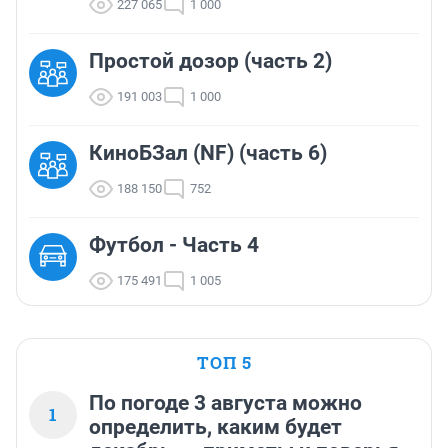
227 065
1 000
Простой дозор (часть 2)
191 003
1 000
КиноБЗал (NF) (часть 6)
188 150
752
Футбол - Часть 4
175 491
1 005
ТОП 5
По погоде 3 августа можно
1
определить, каким будет