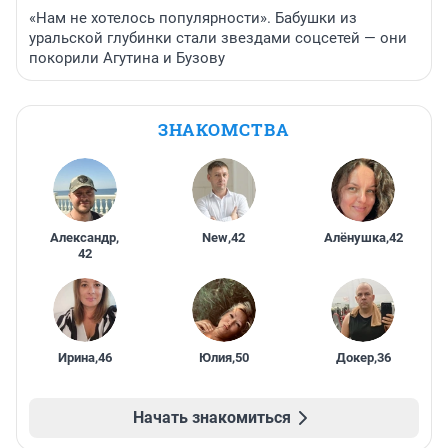
«Нам не хотелось популярности». Бабушки из
уральской глубинки стали звездами соцсетей — они
покорили Агутина и Бузову
ЗНАКОМСТВА
Александр
,
New
,
42
Алёнушка
,
42
42
Ирина
,
46
Юлия
,
50
Докер
,
36
Начать знакомиться