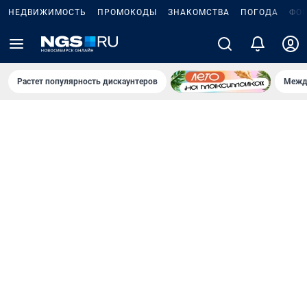
НЕДВИЖИМОСТЬ
ПРОМОКОДЫ
ЗНАКОМСТВА
ПОГОДА
ФО
Растет популярность дискаунтеров
Межд