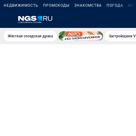
НЕДВИЖИМОСТЬ
ПРОМОКОДЫ
ЗНАКОМСТВА
ПОГОДА
ФО
Жёсткая соседская драка
Застройщики V