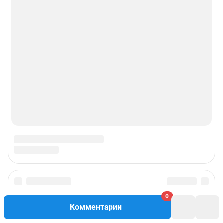
Рекомендательные системы
Пользовательское соглашение сервиса «Подписка без баннерной
рекламы»
© ООО «Интернет Технологии»
0
Комментарии