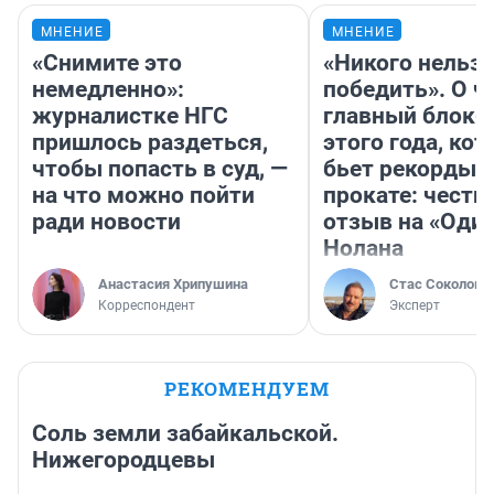
МНЕНИЕ
МНЕНИЕ
«Снимите это
«Никого нельз
немедленно»:
победить». О ч
журналистке НГС
главный блокб
пришлось раздеться,
этого года, ко
чтобы попасть в суд, —
бьет рекорды 
на что можно пойти
прокате: честн
ради новости
отзыв на «Оди
Нолана
Анастасия Хрипушина
Стас Соколов
Корреспондент
Эксперт
РЕКОМЕНДУЕМ
Соль земли забайкальской.
Нижегородцевы