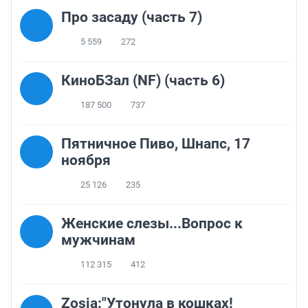
Про засаду (часть 7)
5 559
272
КиноБЗал (NF) (часть 6)
187 500
737
Пятничное Пиво, Шнапс, 17
ноября
25 126
235
Женские слезы...Вопрос к
мужчинам
112 315
412
Zosia:"Утонула в кошках!