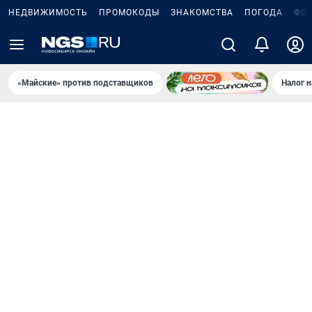
НЕДВИЖИМОСТЬ
ПРОМОКОДЫ
ЗНАКОМСТВА
ПОГОДА
ФО
«Майские» против подставщиков
Налог 