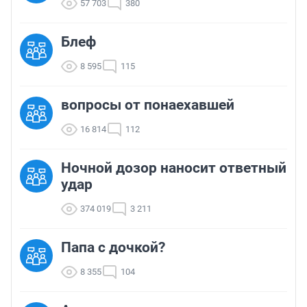
57 703
380
Блеф
8 595
115
вопросы от понаехавшей
16 814
112
Ночной дозор наносит ответный
удар
374 019
3 211
Папа с дочкой?
8 355
104