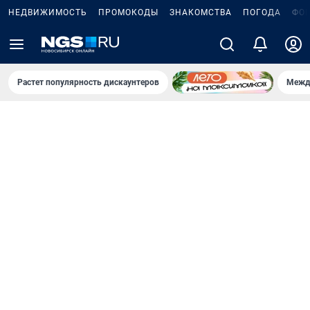
НЕДВИЖИМОСТЬ
ПРОМОКОДЫ
ЗНАКОМСТВА
ПОГОДА
ФО
Растет популярность дискаунтеров
Межд