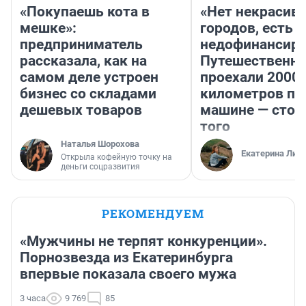
«Покупаешь кота в
«Нет некрасив
мешке»:
городов, есть
предприниматель
недофинансиро
рассказала, как на
Путешественн
самом деле устроен
проехали 2000
бизнес со складами
километров по 
дешевых товаров
машине — стои
того
Наталья Шорохова
Екатерина Лит
Открыла кофейную точку на
деньги соцразвития
РЕКОМЕНДУЕМ
«Мужчины не терпят конкуренции».
Порнозвезда из Екатеринбурга
впервые показала своего мужа
3 часа
9 769
85