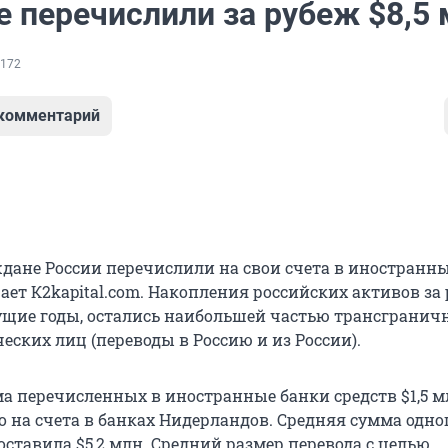
е перечислили за рубеж $8,5
172
 комментарий
аждане России перечислили на свои счета в иностранн
щает К2kapital.com. Накопления российских активов за
ущие годы, остались наибольшей частью трансгранич
еских лиц (переводы в Россию и из России).
ма перечисленных в иностранные банки средств $1,5 м
о на счета в банках Нидерландов. Средняя сумма одно
ставила $5,2 млн. Средний размер перевода с целью