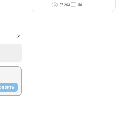
27 263
50
равить