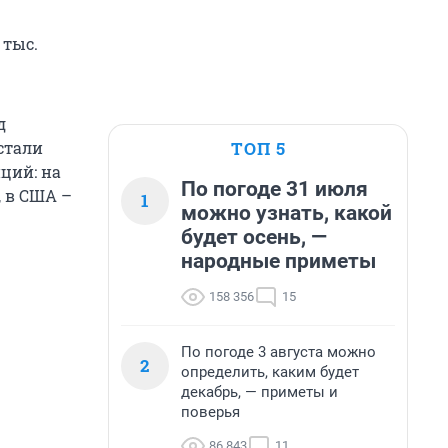
 тыс.
д
ТОП 5
стали
ций: на
По погоде 31 июля
, в США –
1
можно узнать, какой
будет осень, —
народные приметы
158 356
15
По погоде 3 августа можно
2
определить, каким будет
декабрь, — приметы и
поверья
86 843
11