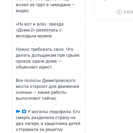
возил ее труп в чемодане —
видео
6 873
«Ну вот и всё»: звезда
«Дома-2» развелась с
молодым мужем
Нужно требовать свое. Что
делать дольщикам при срыве
сроков сдачи дома —
объясняет юрист
Все полосы Димитровского
моста откроют для движения
осенью — какие работы
выполняют сейчас
У могилы педофила. Его
смерть разделила страну на
два лагеря, а защитника детей
отправила за решетку