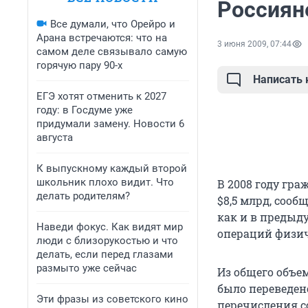
Россиян
Все думали, что Орейро и
Арана встречаются: что на
3 июня 2009, 07:44
самом деле связывало самую
горячую пару 90-х
Написать
ЕГЭ хотят отменить к 2027
году: в Госдуме уже
придумали замену. Новости 6
августа
К выпускному каждый второй
школьник плохо видит. Что
В 2008 году гр
делать родителям?
$8,5 млрд, сооб
как и в предыд
Наведи фокус. Как видят мир
операций физич
люди с близорукостью и что
делать, если перед глазами
размыто уже сейчас
Из общего объе
было переведен
Эти фразы из советского кино
перечисления со