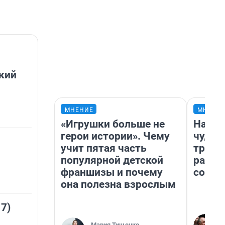
кий
МНЕНИЕ
МНЕНИ
«Игрушки больше не
Насле
герои истории». Чему
чудом
учит пятая часть
транс
популярной детской
разне
франшизы и почему
совет
она полезна взрослым
 7)
Мария Тищенко