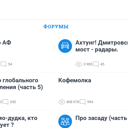
ФОРУМЫ
о АФ
Ахтунг! Дмитровс
мост - радары.
54
3 985
45
 глобального
Кофемолка
ления (часть 5)
83
650
408 078
994
о-дудка, кто
Про засаду (часть
ует ?