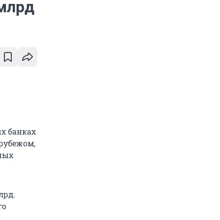
 млрд
ых банках
 рубежом,
ных
лрд.
го