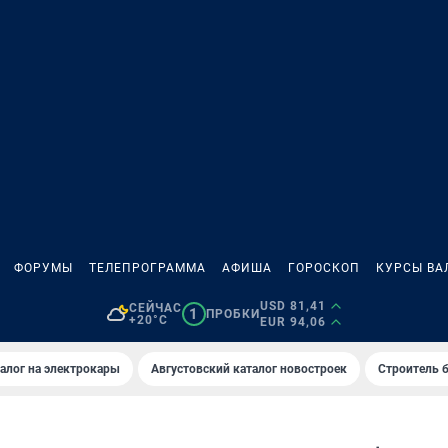
ФОРУМЫ
ТЕЛЕПРОГРАММА
АФИША
ГОРОСКОП
КУРСЫ ВА
USD 81,41
СЕЙЧАС
1
ПРОБКИ
+20°C
EUR 94,06
алог на электрокары
Августовский каталог новостроек
Строитель б