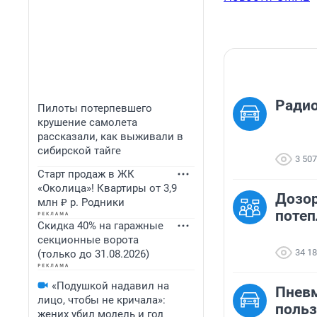
Ради
Пилоты потерпевшего
крушение самолета
рассказали, как выживали в
сибирской тайге
3 507
Старт продаж в ЖК
«Околица»! Квартиры от 3,9
Дозор
млн ₽ р. Родники
потеп
Скидка 40% на гаражные
секционные ворота
34 1
(только до 31.08.2026)
«Подушкой надавил на
Пневм
лицо, чтобы не кричала»:
польз
жених убил модель и год