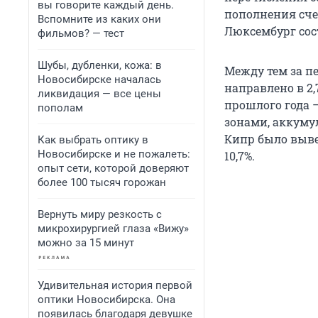
вы говорите каждый день.
пополнения счет
Вспомните из каких они
Люксембург сост
фильмов? — тест
Шубы, дубленки, кожа: в
Между тем за пе
Новосибирске началась
направлено в 2
ликвидация — все цены
прошлого года 
пополам
зонами, аккуму
Кипр было вывед
Как выбрать оптику в
Новосибирске и не пожалеть:
10,7%.
опыт сети, которой доверяют
более 100 тысяч горожан
Вернуть миру резкость с
микрохирургией глаза «Вижу»
можно за 15 минут
Удивительная история первой
оптики Новосибирска. Она
появилась благодаря девушке