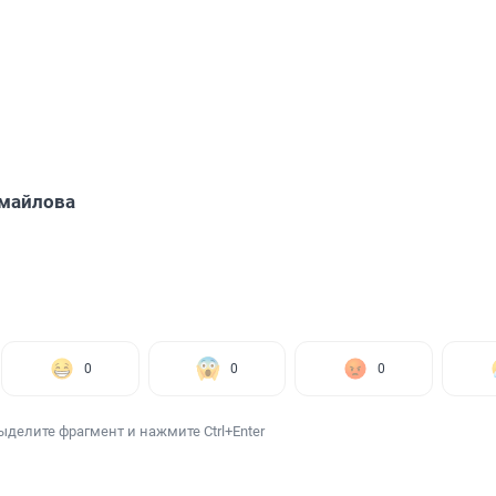
майлова
0
0
0
ыделите фрагмент и нажмите Ctrl+Enter