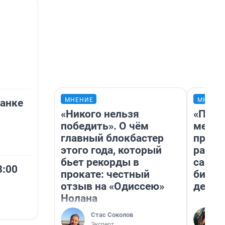
МНЕНИЕ
МНЕНИ
анке
«Никого нельзя
«Поку
победить». О чём
мешке
главный блокбастер
предп
этого года, который
расска
бьет рекорды в
самом
8:00
прокате: честный
бизне
отзыв на «Одиссею»
дешев
Нолана
Стас Соколов
Эксперт