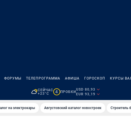
ФОРУМЫ
ТЕЛЕПРОГРАММА
АФИША
ГОРОСКОП
КУРСЫ ВА
USD 80,93
СЕЙЧАС
4
ПРОБКИ
+23°C
EUR 93,19
алог на электрокары
Августовский каталог новостроек
Строитель б