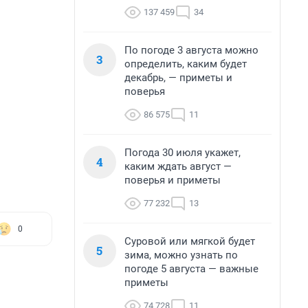
137 459
34
По погоде 3 августа можно
3
определить, каким будет
декабрь, — приметы и
поверья
86 575
11
Погода 30 июля укажет,
4
каким ждать август —
поверья и приметы
77 232
13
0
Суровой или мягкой будет
5
зима, можно узнать по
погоде 5 августа — важные
приметы
74 728
11