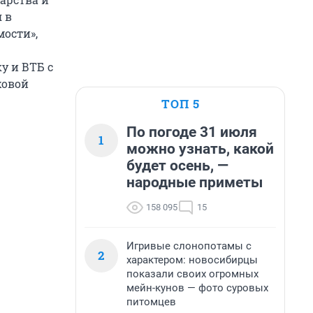
 в
мости»,
у и ВТБ с
ховой
ТОП 5
По погоде 31 июля
1
можно узнать, какой
будет осень, —
народные приметы
158 095
15
Игривые слонопотамы с
2
характером: новосибирцы
показали своих огромных
мейн-кунов — фото суровых
питомцев