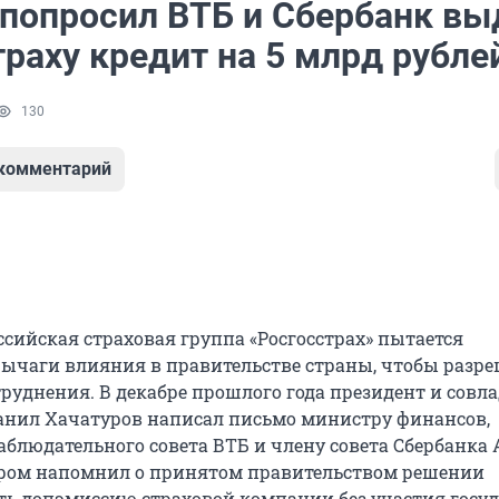
попросил ВТБ и Сбербанк вы
раху кредит на 5 млрд рубле
130
 комментарий
сийская страховая группа «Росгосстрах» пытается
рычаги влияния в правительстве страны, чтобы разр
руднения. В декабре прошлого года президент и совла
Данил Хачатуров написал письмо министру финансов,
аблюдательного совета ВТБ и члену совета Сбербанка
ором напомнил о принятом правительством решении
ь допэмиссию страховой компании без участия госуд