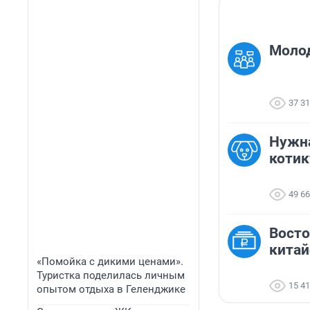
Молод
37 3
Нужн
котик
49 6
Восто
китай
«Помойка с дикими ценами».
Туристка поделилась личным
15 4
опытом отдыха в Геленджике