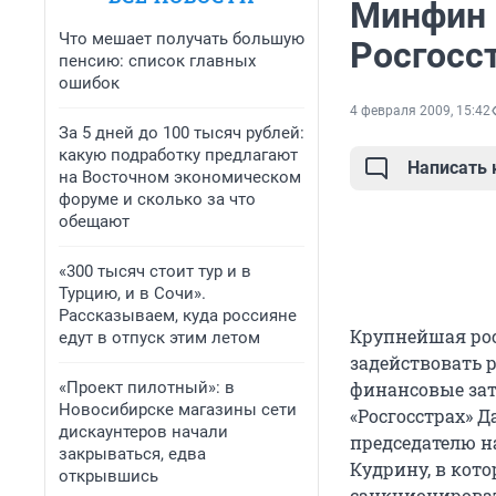
Минфин 
Что мешает получать большую
Росгосст
пенсию: список главных
ошибок
4 февраля 2009, 15:42
За 5 дней до 100 тысяч рублей:
какую подработку предлагают
Написать
на Восточном экономическом
форуме и сколько за что
обещают
«300 тысяч стоит тур и в
Турцию, и в Сочи».
Рассказываем, куда россияне
Крупнейшая рос
едут в отпуск этим летом
задействовать 
«Проект пилотный»: в
финансовые зат
Новосибирске магазины сети
«Росгосстрах» 
дискаунтеров начали
председателю н
закрываться, едва
Кудрину, в кот
открывшись
санкционироват