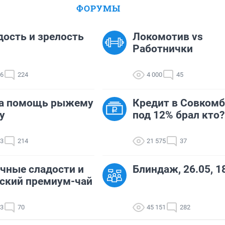
ФОРУМЫ
ость и зрелость
Локомотив vs
Работнички
16
224
4 000
45
а помощь рыжему
Кредит в Совкомб
у
под 12% брал кто?
63
214
21 575
37
чные сладости и
Блиндаж, 26.05, 1
ский премиум-чай
13
70
45 151
282