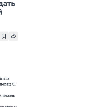
дать
й
ешить
делец СГ
 Алексею
арства и