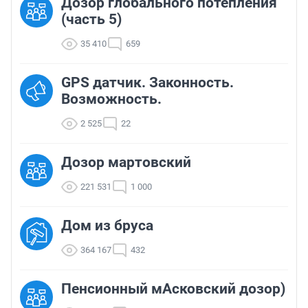
Дозор глобального потепления
(часть 5)
35 410
659
GPS датчик. Законность.
Возможность.
2 525
22
Дозор мартовский
221 531
1 000
Дом из бруса
364 167
432
Пенсионный мАсковский дозор)