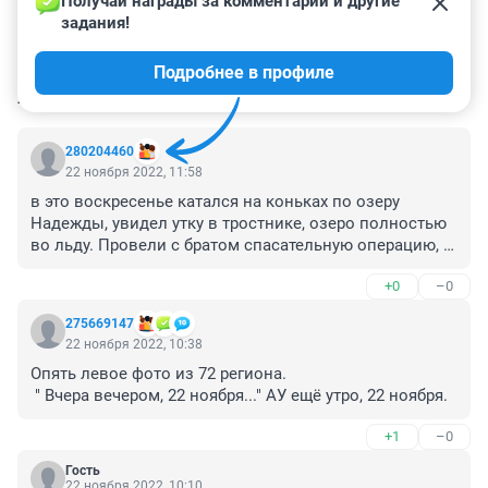
Получай награды за комментарии и другие 
задания!
Подробнее в профиле
КОММЕНТАРИИ
27
280204460
22 ноября 2022, 11:58
в это воскресенье катался на коньках по озеру 
Надежды, увидел утку в тростнике, озеро полностью 
во льду. Провели с братом спасательную операцию, 
поймал птичку голыми руками, в перчатках, конечно. 
+0
–0
Выпустили на Обь в районе набережной, мож 
выживет?
275669147
22 ноября 2022, 10:38
Опять левое фото из 72 региона. 

 " Вчера вечером, 22 ноября..." АУ ещё утро, 22 ноября.
+1
–0
Гость
22 ноября 2022, 10:10