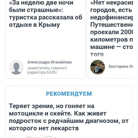
«За неделю две ночи
«Нет некрасив
были страшные»:
городов, есть
туристка рассказала об
недофинансиро
отдыхе в Крыму
Путешественн
проехали 2000
километров по 
машине — стои
того
Александра Исмайлова
Екатерина Лит
заместитель главного
редактора 63.RU
РЕКОМЕНДУЕМ
Теряет зрение, но гоняет на
мотоцикле и скейте. Как живет
подросток с редчайшим диагнозом, от
которого нет лекарств