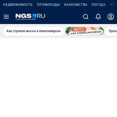
НЕДВИЖИМОСТЬ
ПРОМОКОДЫ
ЗНАКОМСТВА
ПОГОДА
ФО
Как строили мосты в Новосибирске
Траты