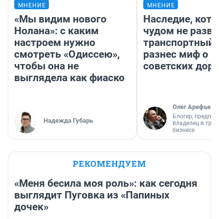
МНЕНИЕ
МНЕНИЕ
«Мы видим нового
Наследие, кото
Нолана»: с каким
чудом не разва
настроем нужно
транспортный 
смотреть «Одиссею»,
разнес миф о 
чтобы она не
советских доро
выглядела как фиаско
Олег Арефьев
Блогер, предпри
Надежда Губарь
владелец в тра
бизнесе
РЕКОМЕНДУЕМ
«Меня бесила моя роль»: как сегодня
выглядит Пуговка из «Папиных
дочек»