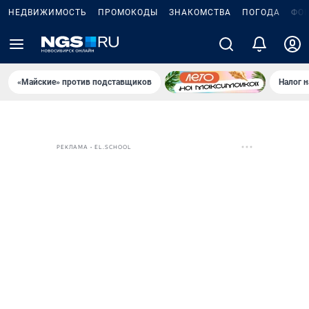
НЕДВИЖИМОСТЬ
ПРОМОКОДЫ
ЗНАКОМСТВА
ПОГОДА
ФО
«Майские» против подставщиков
Налог 
РЕКЛАМА • EL.SCHOOL