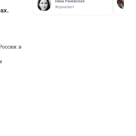
Нина Раневская
Журналист
ах.
России: в
м