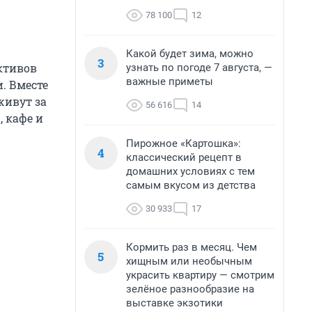
78 100
12
Какой будет зима, можно
3
ктивов
узнать по погоде 7 августа, —
важные приметы
. Вместе
живут за
56 616
14
, кафе и
Пирожное «Картошка»:
4
классический рецепт в
домашних условиях с тем
самым вкусом из детства
30 933
17
Кормить раз в месяц. Чем
5
хищным или необычным
украсить квартиру — смотрим
зелёное разнообразие на
выставке экзотики