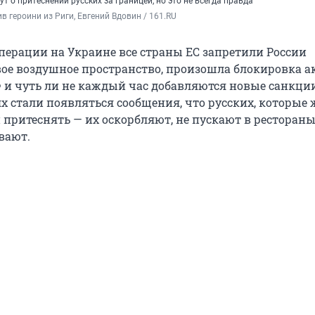
т о притеснении русских за границей, но это не всегда правда
в героини из Риги, Евгений Вдовин / 161.RU
операции на Украине все страны ЕС запретили России
вое воздушное пространство, произошла блокировка а
 и чуть ли не каждый час добавляются новые санкции
ях стали появляться сообщения, что русских, которые 
 притеснять — их оскорбляют, не пускают в рестораны
вают.