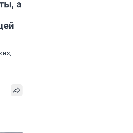
ты, а
цей
ких,