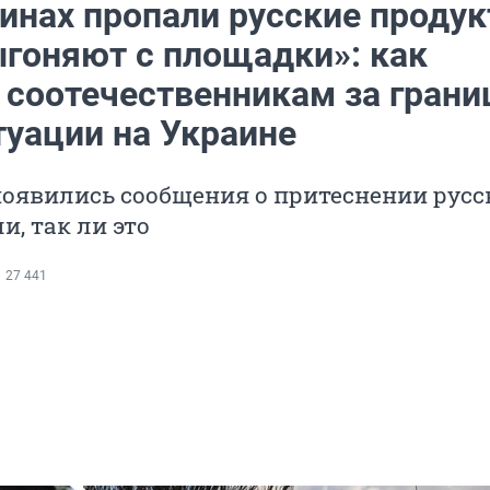
инах пропали русские продук
ыгоняют с площадки»: как
 соотечественникам за грани
туации на Украине
появились сообщения о притеснении русс
, так ли это
27 441