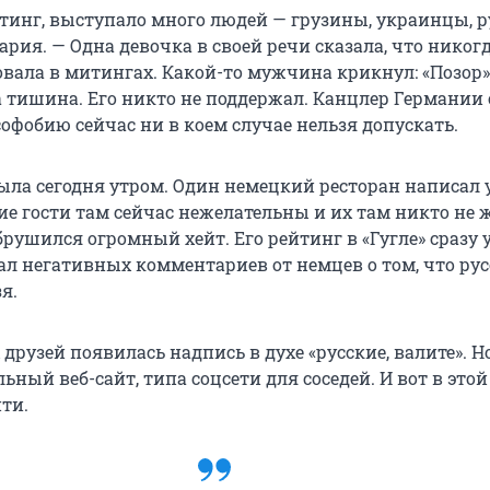
тинг, выступало много людей — грузины, украинцы, р
рия. — Одна девочка в своей речи сказала, что никогд
овала в митингах. Какой-то мужчина крикнул: «Позор»
а тишина. Его никто не поддержал. Канцлер Германии
софобию сейчас ни в коем случае нельзя допускать.
ыла сегодня утром. Один немецкий ресторан написал у
кие гости там сейчас нежелательны и их там никто не 
брушился огромный хейт. Его рейтинг в «Гугле» сразу 
л негативных комментариев от немцев о том, что ру
я.
 друзей появилась надпись в духе «русские, валите». Но
льный веб-сайт, типа соцсети для соседей. И вот в этой
ти.