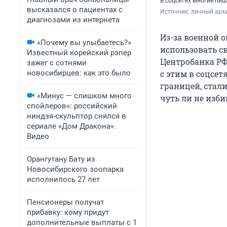
В соцсетях многие пишу
высказался о пациентах с
Источник: 
личный архи
диагнозами из интернета
Из-за военной 
«Почему вы улыбаетесь?»
использовать с
Известный корейский рэпер
Центробанка РФ
зажег с сотнями
новосибирцев: как это было
с этим в соцсет
границей, стали
«Минус — слишком много
чуть ли не изби
спойлеров»: российский
ниндзя-скульптор снялся в
сериале «Дом Дракона».
Видео
Орангутану Бату из
Новосибирского зоопарка
исполнилось 27 лет
Пенсионеры получат
прибавку: кому придут
дополнительные выплаты с 1