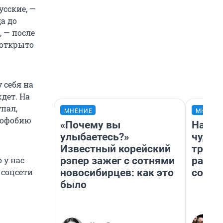
усские, —
а до
, — после
 открыто
 себя на
ждет. На
упал,
МНЕНИЕ
МНЕНИ
софобию
«Почему вы
Насле
улыбаетесь?»
чудом
Известный корейский
транс
рэпер зажег с сотнями
разне
 у нас
новосибирцев: как это
совет
 соцсети
было