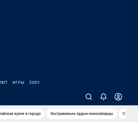
ЛЮТ
ИГРЫ
ZODY
тайская кухня в городе
Экстремально худые новосибирцы
Старт те