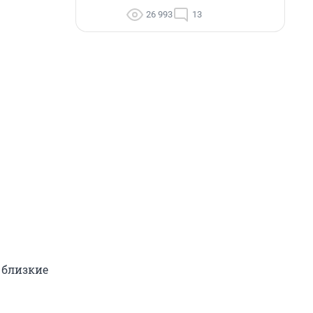
26 993
13
 близкие