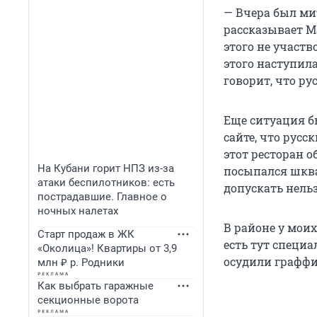
— Вчера был ми
рассказывает Ма
этого не участв
этого наступил
говорит, что ру
Еще ситуация б
сайте, что русс
этот ресторан о
На Кубани горит НПЗ из-за
посыпался шква
атаки беспилотников: есть
допускать нельз
пострадавшие. Главное о
ночных налетах
В районе у моих
Старт продаж в ЖК
есть тут специа
«Околица»! Квартиры от 3,9
осудили граффи
млн ₽ р. Родники
Как выбрать гаражные
секционные ворота