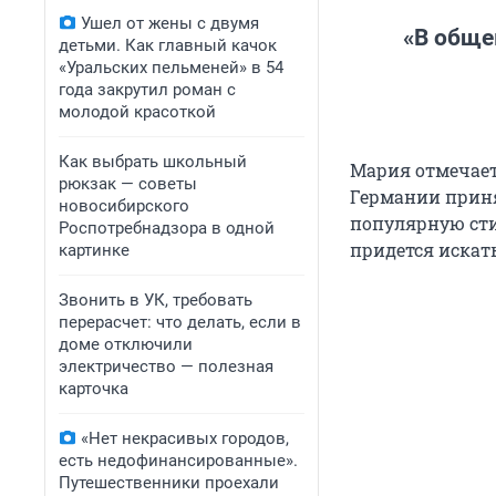
Ушел от жены с двумя
«В обще
детьми. Как главный качок
«Уральских пельменей» в 54
года закрутил роман с
молодой красоткой
Как выбрать школьный
Мария отмечает,
рюкзак — советы
Германии приня
новосибирского
популярную сти
Роспотребнадзора в одной
придется искат
картинке
Звонить в УК, требовать
перерасчет: что делать, если в
доме отключили
электричество — полезная
карточка
«Нет некрасивых городов,
есть недофинансированные».
Путешественники проехали