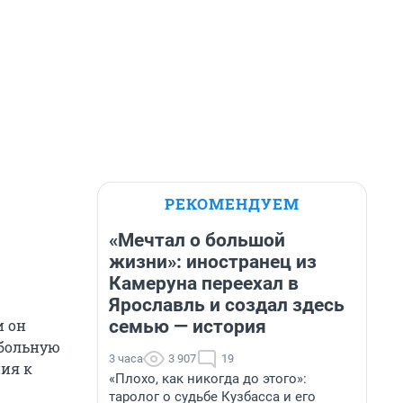
РЕКОМЕНДУЕМ
«Мечтал о большой
жизни»: иностранец из
Камеруна переехал в
Ярославль и создал здесь
семью — история
и он
тбольную
3 часа
3 907
19
ния к
«Плохо, как никогда до этого»:
таролог о судьбе Кузбасса и его