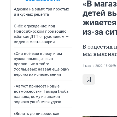
«В магаз
Аджика на зиму: три простых
детей в
и вкусных рецепта
живется
Снёс ограждение: под
из-за си
Новосибирском произошло
жёсткое ДТП с грузовиком —
видео с места аварии
В соцсетях 
мы выясняли
«Они всё еще в лесу, и им
нужна помощь»: сын
пропавших в тайге
4 марта 2022, 15:00
Усольцевых назвал еще одну
версию их исчезновения
«Август принесет новые
возможности»: Тамара Глоба
назвала, кому из знаков
зодиака улыбнется удача
«Вплоть до диареи»: как