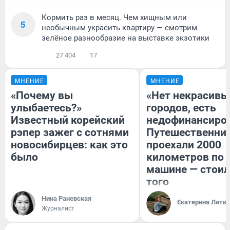
Кормить раз в месяц. Чем хищным или
5
необычным украсить квартиру — смотрим
зелёное разнообразие на выставке экзотики
27 404
17
МНЕНИЕ
МНЕНИЕ
«Почему вы
«Нет некрасивы
улыбаетесь?»
городов, есть
Известный корейский
недофинансиро
рэпер зажег с сотнями
Путешественни
новосибирцев: как это
проехали 2000
было
километров по 
машине — стоил
того
Нина Раневская
Екатерина Литк
Журналист