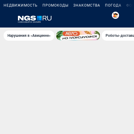
НЕДВИЖИМОСТЬ
ПРОМОКОДЫ
ЗНАКОМСТВА
ПОГОДА
ФО
Нарушения в «Авиценне»
Роботы-доставщ