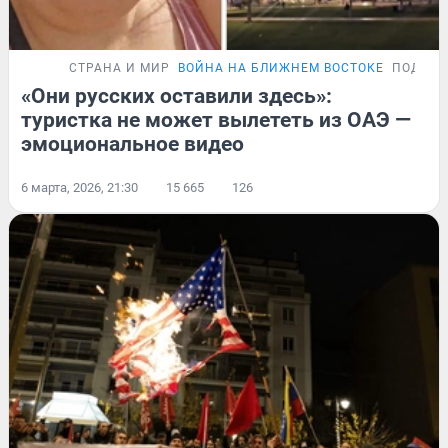
СТРАНА И МИР
ВОЙНА НА БЛИЖНЕМ ВОСТОКЕ
ПОДРОБ
«Они русских оставили здесь»:
туристка не может вылететь из ОАЭ —
эмоциональное видео
6 марта, 2026, 21:30
15 665
126