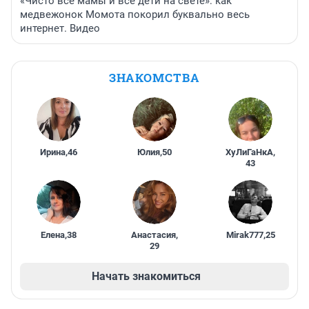
«Чисто все мамы и все дети на свете»: как
медвежонок Момота покорил буквально весь
интернет. Видео
ЗНАКОМСТВА
Ирина
,
46
Юлия
,
50
ХуЛиГаНкА
,
43
Елена
,
38
Анастасия
,
Mirak777
,
25
29
Начать знакомиться