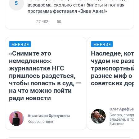
5
аэродрома, сколько стоят билеты и полная
программа фестиваля «Вива Авиа!»
27 482
50
МНЕНИЕ
МНЕНИЕ
«Снимите это
Наследие, кото
немедленно»:
чудом не разва
журналистке НГС
транспортный 
пришлось раздеться,
разнес миф о 
чтобы попасть в суд, —
советских доро
на что можно пойти
ради новости
Олег Арефьев
Блогер, предпри
Анастасия Хрипушина
владелец в тра
Корреспондент
бизнесе