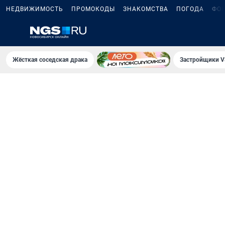
НЕДВИЖИМОСТЬ
ПРОМОКОДЫ
ЗНАКОМСТВА
ПОГОДА
ФО
Жёсткая соседская драка
Застройщики V