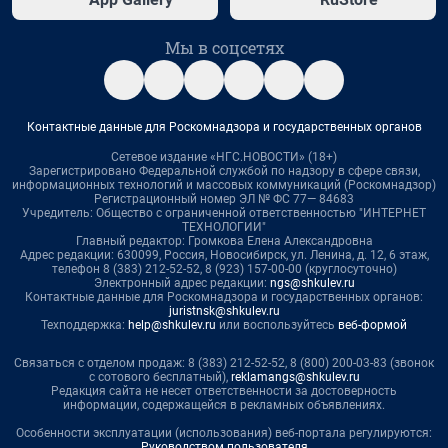
Мы в соцсетях
Контактные данные для Роскомнадзора и государственных органов
Сетевое издание «НГС.НОВОСТИ» (18+)
Зарегистрировано Федеральной службой по надзору в сфере связи,
информационных технологий и массовых коммуникаций (Роскомнадзор)
Регистрационный номер ЭЛ № ФС 77— 84683
Учредитель: Общество с ограниченной ответственностью "ИНТЕРНЕТ
ТЕХНОЛОГИИ"
Главный редактор: Громкова Елена Александровна
Адрес редакции: 630099, Россия, Новосибирск, ул. Ленина, д. 12, 6 этаж,
телефон 8 (383) 212-52-52, 8 (923) 157-00-00 (круглосуточно)
Электронный адрес редакции:
ngs@shkulev.ru
Контактные данные для Роскомнадзора и государственных органов:
juristnsk@shkulev.ru
Техподдержка:
help@shkulev.ru
или воспользуйтесь
веб-формой
Связаться с отделом продаж: 8 (383) 212-52-52, 8 (800) 200-03-83 (звонок
с сотового бесплатный),
reklamangs@shkulev.ru
Редакция сайта не несет ответственности за достоверность
информации, содержащейся в рекламных объявлениях.
Особенности эксплуатации (использования) веб-портала регулируются:
Руководством пользователя