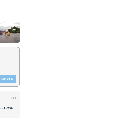
равить
стрей, 