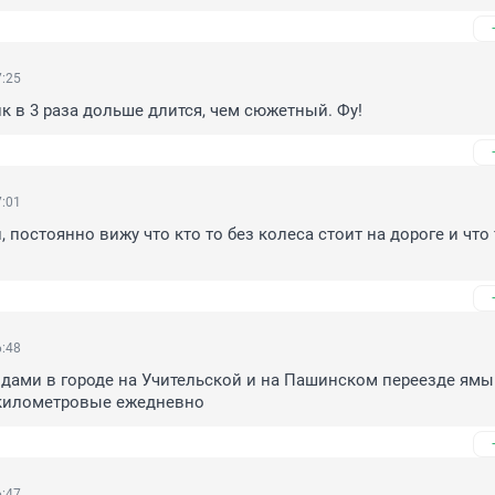
7:25
 в 3 раза дольше длится, чем сюжетный. Фу!
7:01
 постоянно вижу что кто то без колеса стоит на дороге и что т
6:48
здами в городе на Учительской и на Пашинском переезде ямы
 километровые ежедневно
6:47