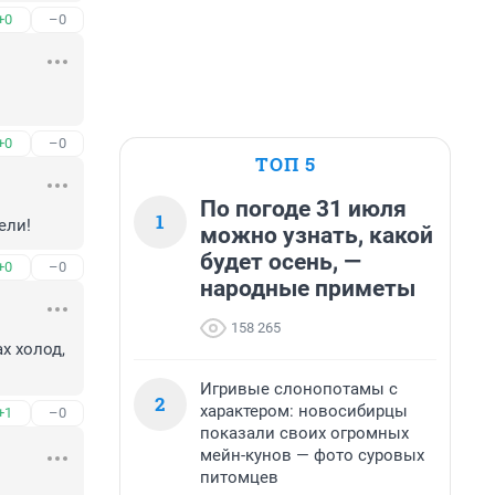
+0
–0
+0
–0
ТОП 5
По погоде 31 июля
1
ели!
можно узнать, какой
будет осень, —
+0
–0
народные приметы
158 265
х холод, 
Игривые слонопотамы с
2
характером: новосибирцы
+1
–0
показали своих огромных
мейн-кунов — фото суровых
питомцев