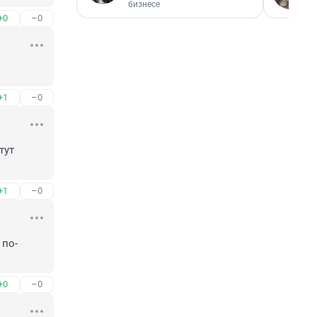
бизнесе
+0
–0
+1
–0
ут 
+1
–0
 по-
+0
–0