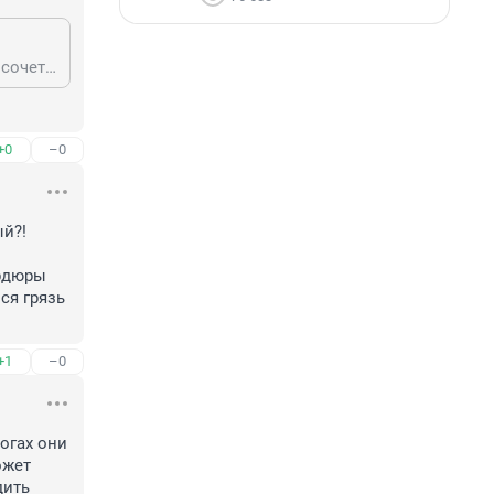
233143581, желтая машина и синяя изолента, вы хоть понимаете что это за сочетание цветов такое ? Изменой родине попахивает..
+0
–0
й?! 
рдюры 
я грязь 
+1
–0
огах они 
жет 
ить 