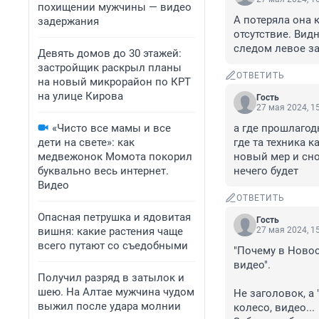
похищении мужчины — видео
А потеряла она к
задержания
отсутствие. Видн
следом левое з
Девять домов до 30 этажей:
застройщик раскрыл планы
ОТВЕТИТЬ
на новый микрорайон по КРТ
на улице Кирова
Гость
27 мая 2024, 1
«Чисто все мамы и все
а где прошлагод
дети на свете»: как
где та техника к
медвежонок Момота покорил
новый мер и снов
буквально весь интернет.
нечего будет
Видео
ОТВЕТИТЬ
Опасная петрушка и ядовитая
Гость
вишня: какие растения чаще
27 мая 2024, 1
всего путают со съедобными
"Почему в Новос
видео".

Получил разряд в затылок и
шею. На Алтае мужчина чудом
Не заголовок, а 
выжил после удара молнии
колесо, видео... 
