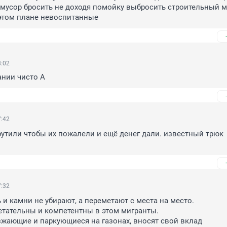
усор бросить не доходя помойку выбросить строительный му
этом плане невоспитанные
8:02
ании чисто А
7:42
утили чтобы их пожалели и ещё денег дали. известный трюк 
7:32
 и камни не убирают, а переметают с места на место.

тательны и компетентны в этом мигранты.

зжающие и паркующиеся на газонах, вносят свой вклад