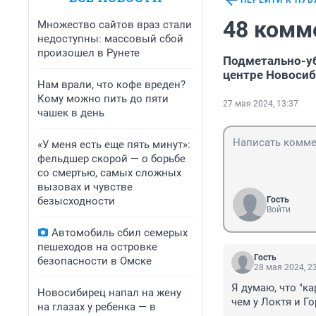
ПЕРЕЙТИ К ПУ
48 комм
Множество сайтов враз стали
недоступны: массовый сбой
произошел в Рунете
Подметально-уб
центре Новоси
Нам врали, что кофе вреден?
Кому можно пить до пяти
27 мая 2024, 13:37
чашек в день
«У меня есть еще пять минут»:
фельдшер скорой — о борьбе
со смертью, самых сложных
вызовах и чувстве
безысходности
Гость
Войти
Автомобиль сбил семерых
пешеходов на островке
Гость
безопасности в Омске
28 мая 2024, 2
Я думаю, что "ка
Новосибирец напал на жену
чем у Локтя и Го
на глазах у ребенка — в