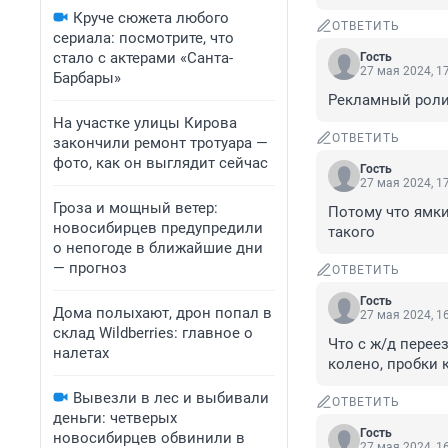
Круче сюжета любого
ОТВЕТИТЬ
сериала: посмотрите, что
стало с актерами «Санта-
Гость
27 мая 2024, 1
Барбары»
Рекламный ролик
На участке улицы Кирова
ОТВЕТИТЬ
закончили ремонт тротуара —
фото, как он выглядит сейчас
Гость
27 мая 2024, 1
Гроза и мощный ветер:
Потому что ямки,
новосибирцев предупредили
такого
о непогоде в ближайшие дни
— прогноз
ОТВЕТИТЬ
Гость
Дома полыхают, дрон попал в
27 мая 2024, 1
склад Wildberries: главное о
Что с ж/д перее
налетах
колено, пробки
Вывезли в лес и выбивали
ОТВЕТИТЬ
деньги: четверых
Гость
новосибирцев обвинили в
27 мая 2024, 1