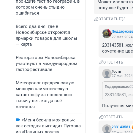
пройдите тест по географии, в
Может изолентой
котором очень стыдно
получше будет...
ошибиться
ОТВЕТИТЬ
3
Всего два дня: где в
Поддержив
Новосибирске откроются
27 мая 2024,
ярмарки товаров для школы
— карта
233143581, же
сочетание цве
Рестораторы Новосибирска
ОТВЕТИТЬ
участвуют в международном
гастрофестивале
Гость
27 мая 2024,
Метеоролог предрек самую
Поддерживаю
2
мощную климатическую
катастрофу за последнюю
тысячу лет: когда всё
Получится мил
начнется
ОТВЕТИТЬ
«Меня бесила моя роль»:
как сегодня выглядит Пуговка
233143581
из «Папиных дочек»
27 мая 2024,