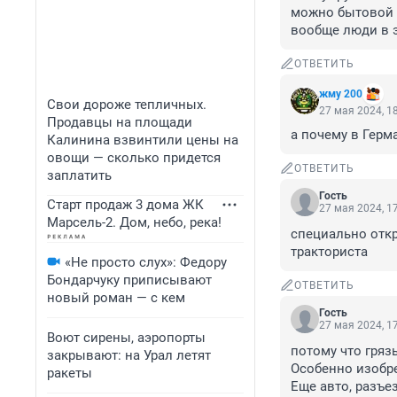
можно бытовой м
вообще люди в 
ОТВЕТИТЬ
жму 200
Свои дороже тепличных.
27 мая 2024, 1
Продавцы на площади
а почему в Герм
Калинина взвинтили цены на
овощи — сколько придется
ОТВЕТИТЬ
заплатить
Гость
Старт продаж 3 дома ЖК
27 мая 2024, 1
Марсель-2. Дом, небо, река!
специально откр
тракториста
«Не просто слух»: Федору
Бондарчуку приписывают
ОТВЕТИТЬ
новый роман — с кем
Гость
27 мая 2024, 1
Воют сирены, аэропорты
потому что грязь
закрывают: на Урал летят
Особенно изобре
ракеты
Еще авто, разъе