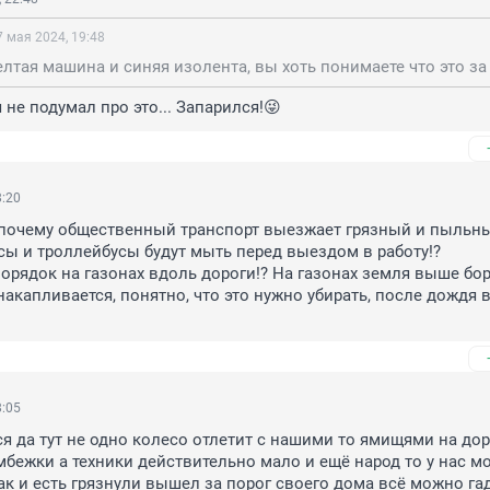
7 мая 2024, 19:48
я не подумал про это... Запарился!😜
8:20
 почему общественный транспорт выезжает грязный и пыльны
сы и троллейбусы будут мыть перед выездом в работу!?

порядок на газонах вдоль дороги!? На газонах земля выше бо
накапливается, понятно, что это нужно убирать, после дождя вс
8:05
ся да тут не одно колесо отлетит с нашими то ямищями на дор
мбежки а техники действительно мало и ещё народ то у нас мо
так и есть грязнули вышел за порог своего дома всё можно гад