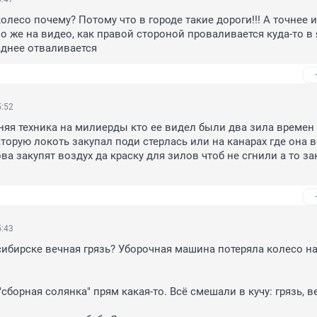
олесо почему? Потому что в городе такие дороги!!! А точнее их
о же на видео, как правой стороной проваливается куда-то в я
аднее отваливается
5:52
няя техника на милиерды кто ее видел были два зила времен с
аторую локоть закупал поди стерлась или на канарах где она в
а закупят воздух да краску для зилов чтоб не сгнили а то зак
5:43
ибирске вечная грязь? Уборочная машина потеряла колесо на 
"сборная солянка" прям какая-то. Всё смешали в кучу: грязь, ве