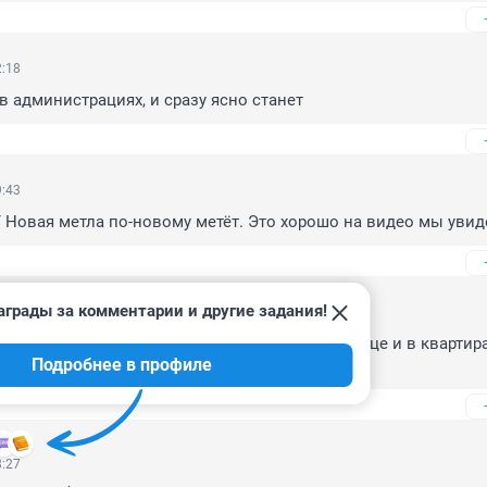
2:18
 в администрациях, и сразу ясно станет
9:43
 Новая метла по-новому метёт. Это хорошо на видео мы увид
аграды за комментарии и другие задания!
9:37
 т. р., температура 8 градусов средняя, а на улице и в квартира
Подробнее в профиле
кто ответит? и на многое другое, нет виновных
8:27