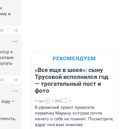
 
му и 
+3
–0
сср а 
РЕКОМЕНДУЕМ
сетаки 
упать 
«Все еще в шоке»: сыну
Трусовой исполнился год
+3
–0
— трогательный пост и
фото
1 час
1 504
1
ходу — 
В уфимский приют привезли
пермячку Марину, которая почти
чность, 
ничего о себе не помнит. Посмотрите,
вдруг она вам знакома