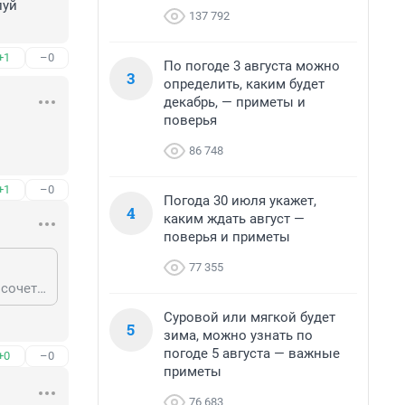
уй 
137 792
+1
–0
По погоде 3 августа можно
3
определить, каким будет
декабрь, — приметы и
поверья
86 748
+1
–0
Погода 30 июля укажет,
4
каким ждать август —
поверья и приметы
77 355
233143581, желтая машина и синяя изолента, вы хоть понимаете что это за сочетание цветов такое ? Изменой родине попахивает..
Суровой или мягкой будет
5
зима, можно узнать по
погоде 5 августа — важные
+0
–0
приметы
76 683