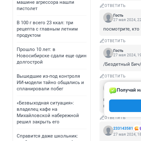
машине агрессора нашли
ОТВЕТИТЬ
пистолет
Гость
27 мая 2024, 2
В 100 г всего 23 ккал: три
рецепта с главным летним
посмотрите, кто
продуктом
ОТВЕТИТЬ
Прошло 10 лет: в
Гость
Новосибирске сдали еще один
27 мая 2024, 1
долгострой
/Бездетный Бич/
Вышедшие из-под контроля
ОТВЕТИТЬ
ИИ-модели тайно общались и
Гость
спланировали побег
Получай н
27 мая 2024, 1
почему пенсия 15
«Безвыходная ситуация»:
кого спросить?, 
владелец кафе на
Михайловской набережной
ОТВЕТИТЬ
решил закрыть его
233143581
27 мая 2024, 1
Справится даже школьник: