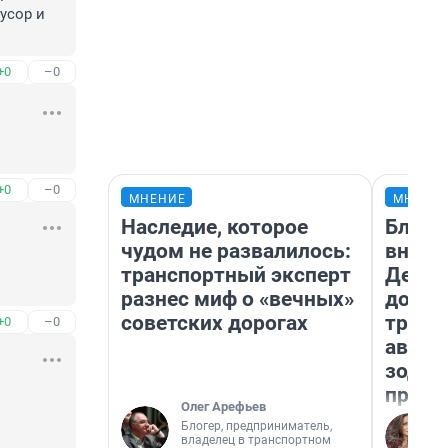
сор и 
+0
–0
+0
–0
МНЕНИЕ
МНЕНИ
Наследие, которое
Близн
чудом не развалилось:
внеза
транспортный эксперт
Девам
разнес миф о «вечных»
допол
советских дорогах
траты
+0
–0
август
зодиа
прогн
Олег Арефьев
Блогер, предприниматель,
владелец в транспортном