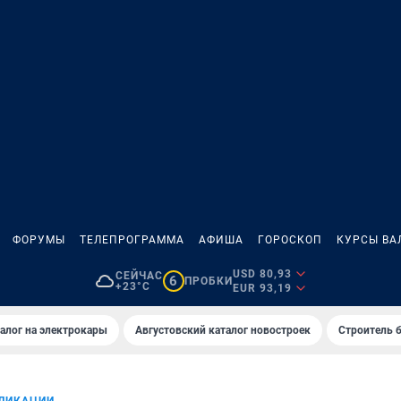
ФОРУМЫ
ТЕЛЕПРОГРАММА
АФИША
ГОРОСКОП
КУРСЫ ВА
USD 80,93
СЕЙЧАС
6
ПРОБКИ
+23°C
EUR 93,19
алог на электрокары
Августовский каталог новостроек
Строитель б