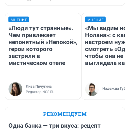
МНЕНИЕ
МНЕНИЕ
«Люди тут странные».
«Мы видим нов
Чем привлекает
Нолана»: с как
непонятный «Непокой»,
настроем нужн
герои которого
смотреть «Оди
застряли в
чтобы она не
мистическом отеле
выглядела как
Лиза Пичугина
Надежда Губар
Редактор NGS.RU
РЕКОМЕНДУЕМ
Одна банка — три вкуса: рецепт