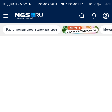
НЕДВИЖИМОСТЬ
ПРОМОКОДЫ
ЗНАКОМСТВА
ПОГОДА
ФО
Растет популярность дискаунтеров
Межд