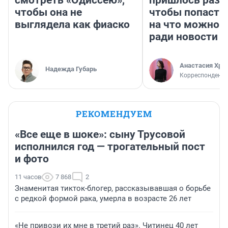
смотреть «Одиссею»,
пришлось разд
чтобы она не
чтобы попасть 
выглядела как фиаско
на что можно 
ради новости
Анастасия Хри
Надежда Губарь
Корреспондент
РЕКОМЕНДУЕМ
«Все еще в шоке»: сыну Трусовой
исполнился год — трогательный пост
и фото
11 часов
7 868
2
Знаменитая тикток-блогер, рассказывавшая о борьбе
с редкой формой рака, умерла в возрасте 26 лет
«Не привози их мне в третий раз». Читинец 40 лет