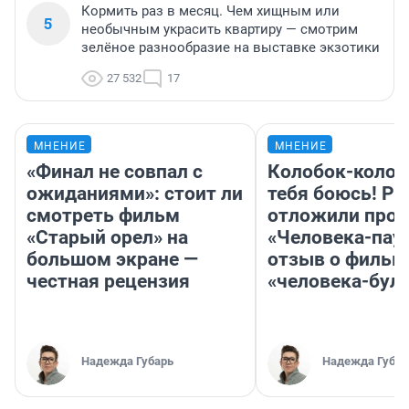
Кормить раз в месяц. Чем хищным или
5
необычным украсить квартиру — смотрим
зелёное разнообразие на выставке экзотики
27 532
17
МНЕНИЕ
МНЕНИЕ
«Финал не совпал с
Колобок-колобо
ожиданиями»: стоит ли
тебя боюсь! Ра
смотреть фильм
отложили прок
«Старый орел» на
«Человека-пау
большом экране —
отзыв о фильм
честная рецензия
«человека-бул
Надежда Губарь
Надежда Губар