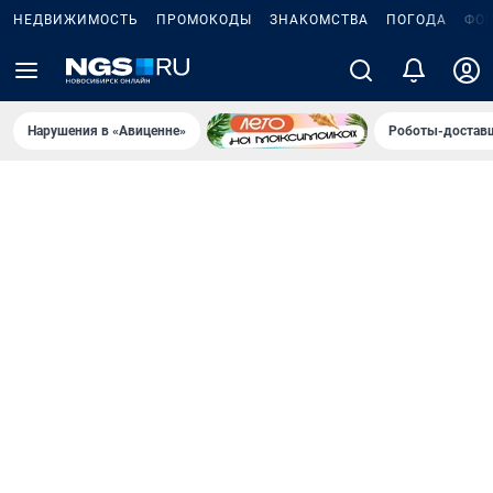
НЕДВИЖИМОСТЬ
ПРОМОКОДЫ
ЗНАКОМСТВА
ПОГОДА
ФО
Нарушения в «Авиценне»
Роботы-доставщ