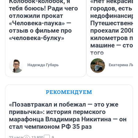
Колобок-колобок, я
«Нет некрасив
тебя боюсь! Ради чего
городов, есть
отложили прокат
недофинансиро
«Человека-паука» —
Путешественн
отзыв о фильме про
проехали 2000
«человека-булку»
километров по 
машине — стои
того
Надежда Губарь
Екатерина Лит
РЕКОМЕНДУЕМ
«Позавтракал и побежал — это уже
привычка»: история пермского
марафонца Владимира Никитина — он
стал чемпионом РФ 35 раз
23 часа
13 800
9