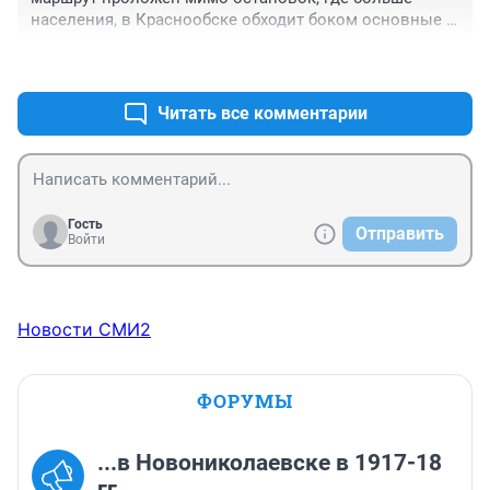
населения, в Краснообске обходит боком основные 
остановки. Вуаля, далее - Чемской. И для чего тогда 
+2
–0
его делали?

Утром из Краснообска приходит переполненный 41. 
Который забивается народом в Краснообске, на гэсе, 
Читать все комментарии
на шлюзе. Потому что идет там, где люди ждут 
автобуса.
Гость
Отправить
Войти
Новости СМИ2
ФОРУМЫ
...в Новониколаевске в 1917-18
гг.