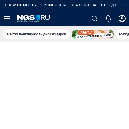
НЕДВИЖИМОСТЬ
ПРОМОКОДЫ
ЗНАКОМСТВА
ПОГОДА
ФО
Растет популярность дискаунтеров
Межд