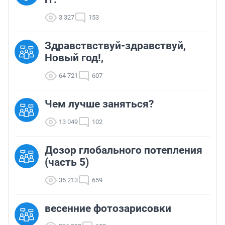
3 327
153
Здравствствуй-здравствуй,
Новый год!,
64 721
607
Чем лучше заняться?
13 049
102
Дозор глобального потепления
(часть 5)
35 213
659
весенние фотозарисовки