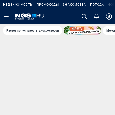
НЕДВИЖИМОСТЬ
ПРОМОКОДЫ
ЗНАКОМСТВА
ПОГОДА
ФО
Растет популярность дискаунтеров
Межд