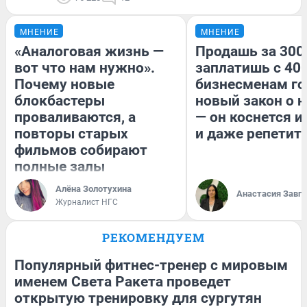
МНЕНИЕ
МНЕНИЕ
«Аналоговая жизнь —
Продашь за 300
вот что нам нужно».
заплатишь с 400
Почему новые
бизнесменам го
блокбастеры
новый закон о н
проваливаются, а
— он коснется 
повторы старых
и даже репетит
фильмов собирают
полные залы
Алёна Золотухина
Анастасия Завг
Журналист НГС
РЕКОМЕНДУЕМ
Популярный фитнес-тренер с мировым
именем Света Ракета проведет
открытую тренировку для сургутян