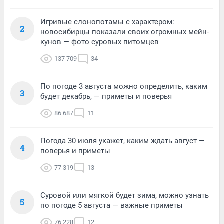
Игривые слонопотамы с характером:
2
новосибирцы показали своих огромных мейн-
кунов — фото суровых питомцев
137 709
34
По погоде 3 августа можно определить, каким
3
будет декабрь, — приметы и поверья
86 687
11
Погода 30 июля укажет, каким ждать август —
4
поверья и приметы
77 319
13
Суровой или мягкой будет зима, можно узнать
5
по погоде 5 августа — важные приметы
76 228
12