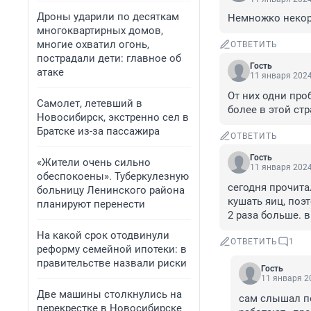
Дроны ударили по десяткам
Немножко некор
многоквартирных домов,
многие охватил огонь,
ОТВЕТИТЬ
пострадали дети: главное об
Гость
атаке
11 января 2024
От них одни про
Самолет, летевший в
более в этой стр
Новосибирск, экстренно сел в
Братске из-за пассажира
ОТВЕТИТЬ
Гость
«Жители очень сильно
11 января 2024
обеспокоены». Туберкулезную
сегодня прочита
больницу Ленинского района
кушать яиц, поэ
планируют перенести
2 раза больше. 
На какой срок отодвинули
ОТВЕТИТЬ
1
реформу семейной ипотеки: в
правительстве назвали риски
Гость
11 января 20
Две машины столкнулись на
сам слышал по 
перекрестке в Новосибирске