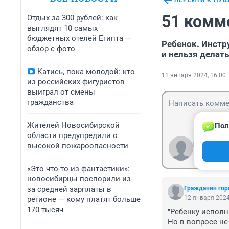
ПЕРЕЙТИ К ПУ
51 комм
Отдых за 300 рублей: как
выглядят 10 самых
бюджетных отелей Египта —
Ребенок. Инстр
обзор с фото
и нельзя делат
Катись, пока молодой: кто
11 января 2024, 16:00
из российских фигуристов
выиграл от смены
гражданства
Жителей Новосибирской
Пол
области предупредили о
высокой пожароопасности
Гость
Войти
«Это что-то из фантастики»:
новосибирцы поспорили из-
за средней зарплаты в
Гражданин гор
12 января 2024
регионе — кому платят больше
170 тысяч
"Ребенку исполни
Но в вопросе не