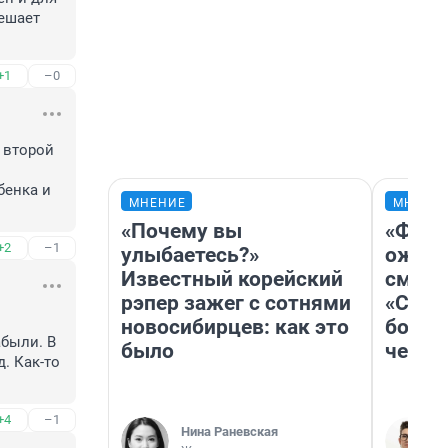
ешает 
+1
–0
 второй 
енка и 
МНЕНИЕ
МНЕНИ
«Почему вы
«Фина
+2
–1
улыбаетесь?»
ожида
Известный корейский
смотр
рэпер зажег с сотнями
«Стар
новосибирцев: как это
больш
были. В 
было
честн
. Как-то 
+4
–1
Нина Раневская