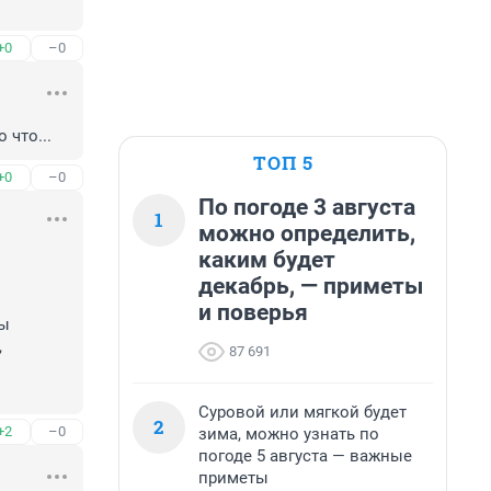
+0
–0
 что...
ТОП 5
+0
–0
По погоде 3 августа
1
можно определить,
каким будет
декабрь, — приметы
и поверья
ы

 
87 691
Суровой или мягкой будет
2
+2
–0
зима, можно узнать по
погоде 5 августа — важные
приметы