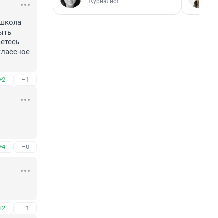
Журналист
 школа 
ыть 
етесь 
лассное 
+2
–1
+4
–0
+2
–1