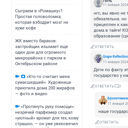
Гость
11 января 2024
Сыграем в «Ромашку»?
нгс, вы явно не 
Простая головоломка,
обязательна. но
которая взбодрит мозг не
прицеплен к како
хуже кофе
дома в тайге! К
образование (ср
ЖК вместо бараков:
застройщик изымает еще
ОТВЕТИТЬ
один дом для огромного
Grape Reflection
микрорайона с парком в
11 января 2024
Октябрьском районе
Дети по факту эт
государство у на
«Кто-то считает меня
сумасшедшей». Художница
ОТВЕТИТЬ
3
приютила дома 200 жирафов
— фото и видео
Бронетемки
11 января 20
«Протянуть руку помощи»:
наше государс
незрячий парфюмер создал
«уютный» аромат для тех, кому
ОТВЕТИТЬ
страшно, — он уже увековечил