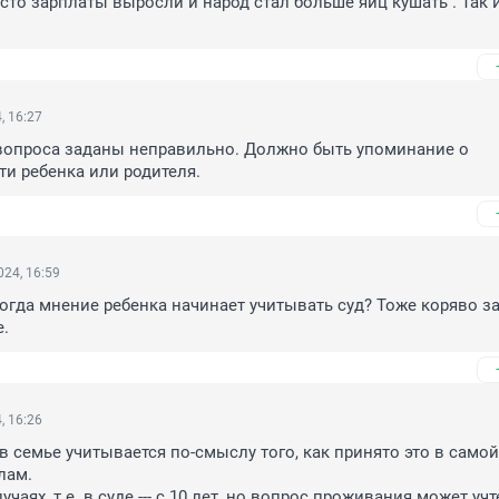
осто зарплаты выросли и народ стал больше яиц кушать . Так и
, 16:27
вопроса заданы неправильно. Должно быть упоминание о 
и ребенка или родителя.
24, 16:59
 когда мнение ребенка начинает учитывать суд? Тоже коряво за
е.
, 16:26
 семье учитывается по-смыслу того, как принято это в самой с
лам.

учаях, т.е. в суде --- с 10 лет, но вопрос проживания может учт