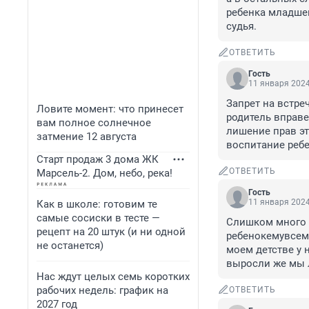
ребенка младшег
судья.
ОТВЕТИТЬ
Гость
11 января 2024
Запрет на встреч
Ловите момент: что принесет
родитель вправе
вам полное солнечное
лишение прав эт
затмение 12 августа
воспитание ребе
Старт продаж 3 дома ЖК
ОТВЕТИТЬ
Марсель-2. Дом, небо, река!
Гость
11 января 2024
Как в школе: готовим те
самые сосиски в тесте —
Слишком много 
рецепт на 20 штук (и ни одной
ребенокемувсемо
не останется)
моем детстве у н
выросли же мы 
Нас ждут целых семь коротких
рабочих недель: график на
ОТВЕТИТЬ
2027 год