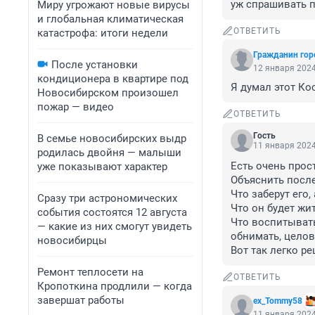
уж спрашивать п
Миру угрожают новые вирусы
и глобальная климатическая
ОТВЕТИТЬ
катастрофа: итоги недели
Гражданин гор
После установки
12 января 2024
кондиционера в квартире под
Я думал этот Ко
Новосибирском произошел
пожар — видео
ОТВЕТИТЬ
Гость
В семье новосибирских выдр
11 января 2024
родилась двойня — малыши
Есть очень прост
уже показывают характер
Объяснить после
Что заберут его, 
Сразу три астрономических
Что он будет жи
события состоятся 12 августа
Что воспитывать 
— какие из них смогут увидеть
обнимать, целова
новосибирцы
Вот так легко р
Ремонт теплосети на
ОТВЕТИТЬ
Кропоткина продлили — когда
завершат работы
ex_Tommy58
11 января 2024