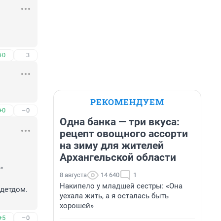
+0
–3
РЕКОМЕНДУЕМ
+0
–0
Одна банка — три вкуса:
рецепт овощного ассорти
на зиму для жителей
Архангельской области


8 августа
14 640
1
Накипело у младшей сестры: «Она
детдом. 
уехала жить, а я осталась быть
хорошей»
+5
–0