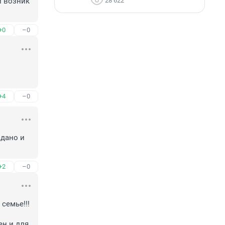
28 622
 возник 
+0
–0
+4
–0
дано и 
+2
–0
емье!!! 
ен и для 