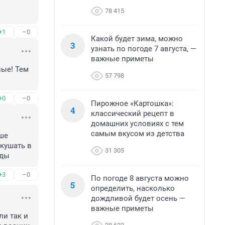
78 415
.
+1
–0
Какой будет зима, можно
3
узнать по погоде 7 августа, —
важные приметы
ые! Тем 
57 798
+0
–0
Пирожное «Картошка»:
4
классический рецепт в
домашних условиях с тем
самым вкусом из детства
ше 
кушать в 
31 305
вды
+3
–0
По погоде 8 августа можно
5
определить, насколько
дождливой будет осень —
важные приметы
и так и 