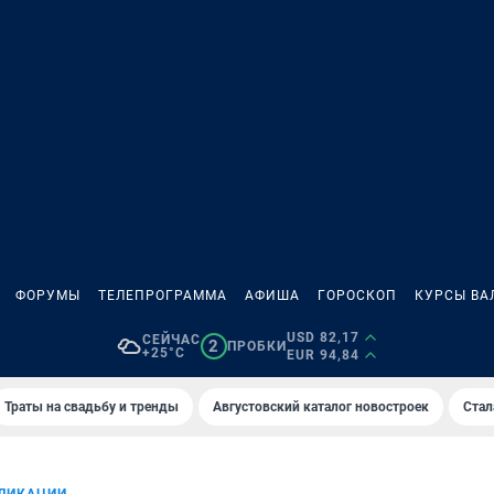
ФОРУМЫ
ТЕЛЕПРОГРАММА
АФИША
ГОРОСКОП
КУРСЫ ВА
USD 82,17
СЕЙЧАС
2
ПРОБКИ
+25°C
EUR 94,84
Траты на свадьбу и тренды
Августовский каталог новостроек
Стал