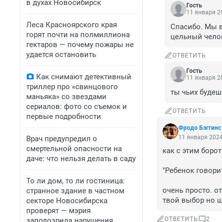
в духах Новосибирск
Гость
11 января 20
Леса Красноярского края
Спасибо. Мы в
горят почти на полмиллиона
цельный челов
гектаров — почему пожары не
удается остановить
ОТВЕТИТЬ
Гость
Как снимают детективный
11 января 20
триллер про «свинцового
ты чьих будеш
маньяка» со звездами
сериалов: фото со съемок и
ОТВЕТИТЬ
первые подробности
Фродо Бэггинс
11 января 2024
Врач предупредил о
смертельной опасности на
как с этим боро
даче: что нельзя делать в саду
"Ребенок говорит
То ли дом, то ли гостиница:
очень просто. о
странное здание в частном
твой выбор но 
секторе Новосибирска
проверят — мэрия
ОТВЕТИТЬ
2
заподозрила нарушения