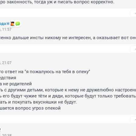
ро законность, тогда уж и писать вопрос корректно.
ода Н
, 11:57
сенко дальше инсты никому не интересен, а оказывает вот оно
, 21:07
о ответ на "я пожалуюсь на тебя в опеку"

дствия

а не родителей

ть с другими детьми, которые к нему не дружелюбно настроен
его будут чужие тёти и дяди, которые будут только требовать,
ть и покупать вкусняшки не будут.

ешается вопрос угроз опекой
, 20:38