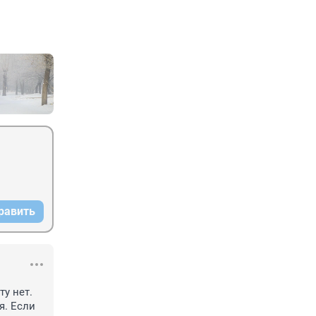
равить
у нет. 
. Если 