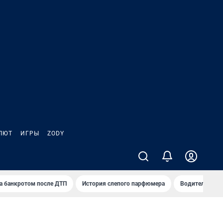
ЛЮТ
ИГРЫ
ZODY
а банкротом после ДТП
История слепого парфюмера
Водители пер