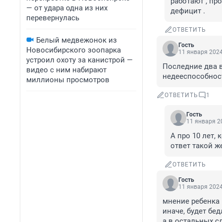
работают , пр
— от удара одна из них
дефицит .
перевернулась
ОТВЕТИТЬ
Белый медвежонок из
Гость
Новосибирского зоопарка
11 января 2024
устроил охоту за канистрой —
Последние два 
видео с ним набирают
недееспособност
миллионы просмотров
ОТВЕТИТЬ
1
Гость
11 января 20
А про 10 лет,
ответ такой ж
ОТВЕТИТЬ
Гость
11 января 2024
мнение ребенка в
иначе, будет бед
а в остальных сл