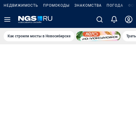
НЕДВИЖИМОСТЬ
ПРОМОКОДЫ
ЗНАКОМСТВА
ПОГОДА
ФО
Как строили мосты в Новосибирске
Траты