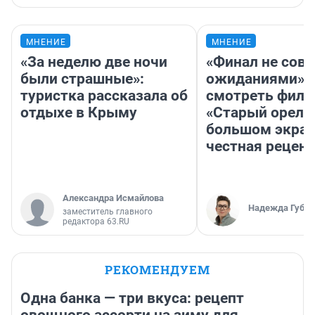
МНЕНИЕ
МНЕНИЕ
«За неделю две ночи
«Финал не совп
были страшные»:
ожиданиями»: 
туристка рассказала об
смотреть фил
отдыхе в Крыму
«Старый орел» 
большом экран
честная рецен
Александра Исмайлова
Надежда Губар
заместитель главного
редактора 63.RU
РЕКОМЕНДУЕМ
Одна банка — три вкуса: рецепт
овощного ассорти на зиму для