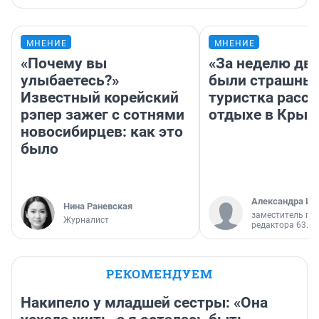
МНЕНИЕ
МНЕНИЕ
«Почему вы
«За неделю две
улыбаетесь?»
были страшные
Известный корейский
туристка расск
рэпер зажег с сотнями
отдыхе в Крым
новосибирцев: как это
было
Александра Ис
Нина Раневская
заместитель гл
Журналист
редактора 63.RU
РЕКОМЕНДУЕМ
Накипело у младшей сестры: «Она