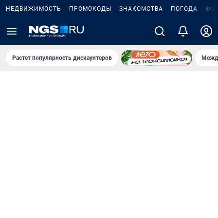
НЕДВИЖИМОСТЬ
ПРОМОКОДЫ
ЗНАКОМСТВА
ПОГОДА
ФО
Растет популярность дискаунтеров
Межд