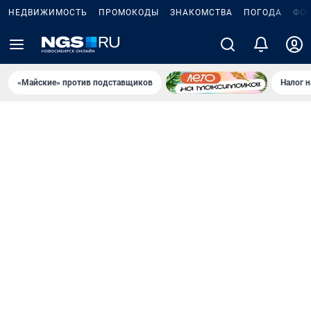
НЕДВИЖИМОСТЬ
ПРОМОКОДЫ
ЗНАКОМСТВА
ПОГОДА
ФО
«Майские» против подставщиков
Налог 