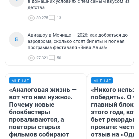
в домашних условиях с тем самым вкусом из
детства
30 275
13
Авиашоу в Мочище — 2026: как добраться до
5
аэродрома, сколько стоят билеты и полная
программа фестиваля «Вива Авиа!»
27 321
50
МНЕНИЕ
МНЕНИЕ
«Аналоговая жизнь —
«Никого нельз
вот что нам нужно».
победить». О ч
Почему новые
главный блокб
блокбастеры
этого года, ко
проваливаются, а
бьет рекорды 
повторы старых
прокате: честн
фильмов собирают
отзыв на «Оди