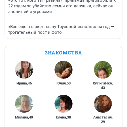
«Это тот, кого ты травила»: прикамца приговорили к
22 годам за убийство семьи его девушки, сейчас он
звонит ей с угрозами
«Все еще в шоке»: сыну Трусовой исполнился год —
трогательный пост и фото
ЗНАКОМСТВА
Ирина
,
46
Юлия
,
50
ХуЛиГаНкА
,
43
Милана
,
40
Елена
,
38
Анастасия
,
29