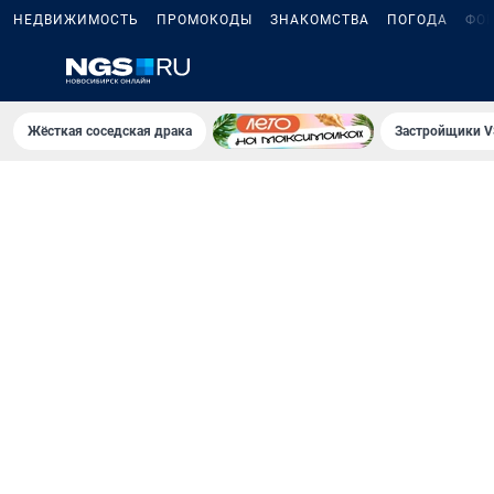
НЕДВИЖИМОСТЬ
ПРОМОКОДЫ
ЗНАКОМСТВА
ПОГОДА
ФО
Жёсткая соседская драка
Застройщики V