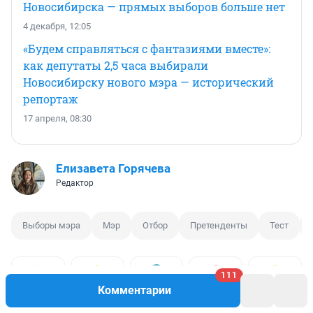
Новосибирска — прямых выборов больше нет
4 декабря, 12:05
«Будем справляться с фантазиями вместе»:
как депутаты 2,5 часа выбирали
Новосибирску нового мэра — исторический
репортаж
17 апреля, 08:30
Елизавета Горячева
Редактор
Выборы мэра
Мэр
Отбор
Претенденты
Тест
111
1
9
1
7
1
Комментарии