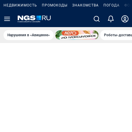
НЕДВИЖИМОСТЬ
ПРОМОКОДЫ
ЗНАКОМСТВА
ПОГОДА
ФО
Нарушения в «Авиценне»
Роботы-доставщ