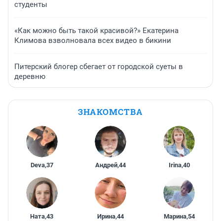
студенты
«Как можно быть такой красивой?» Екатерина
Климова взволновала всех видео в бикини
Питерский блогер сбегает от городской суеты в
деревню
ЗНАКОМСТВА
Deva
,
37
Андрей
,
44
Irina
,
40
Ната
,
43
Ирина
,
44
Марина
,
54