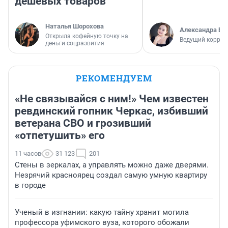
дешевых товаров
Наталья Шорохова
Александра Бр
Открыла кофейную точку на
Ведущий коррес
деньги соцразвития
РЕКОМЕНДУЕМ
«Не связывайся с ним!» Чем известен
ревдинский гопник Черкас, избивший
ветерана СВО и грозивший
«отпетушить» его
11 часов
31 123
201
Стены в зеркалах, а управлять можно даже дверями.
Незрячий красноярец создал самую умную квартиру
в городе
Ученый в изгнании: какую тайну хранит могила
профессора уфимского вуза, которого обожали