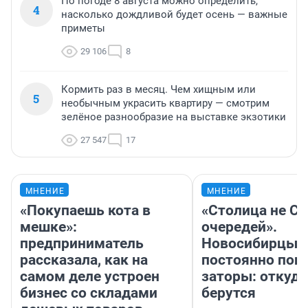
По погоде 8 августа можно определить,
4
насколько дождливой будет осень — важные
приметы
29 106
8
Кормить раз в месяц. Чем хищным или
5
необычным украсить квартиру — смотрим
зелёное разнообразие на выставке экзотики
27 547
17
МНЕНИЕ
МНЕНИЕ
«Покупаешь кота в
«Столица не Си
мешке»:
очередей».
предприниматель
Новосибирцы
рассказала, как на
постоянно поп
самом деле устроен
заторы: откуда
бизнес со складами
берутся