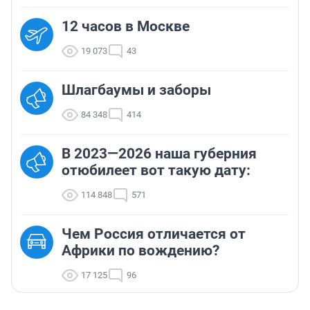
12 часов в Москве
19 073
43
Шлагбаумы и заборы
84 348
414
В 2023—2026 наша губерния
отюбилеет вот такую дату:
114 848
571
Чем Россия отличается от
Африки по вождению?
17 125
96