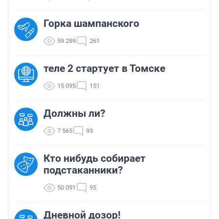
Горка шампанского
59 289
261
теле 2 стартует в Томске
15 095
151
Должны ли?
7 565
93
Кто нибудь собирает
подстаканники?
50 091
95
Дневной дозор!