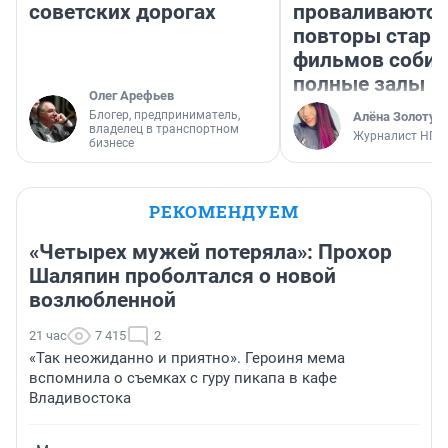
советских дорогах
проваливаются,
повторы стары
фильмов соби
полные залы
Олег Арефьев
Блогер, предприниматель,
Алёна Золотух
владелец в транспортном
Журналист НГС
бизнесе
РЕКОМЕНДУЕМ
«Четырех мужей потеряла»: Прохор
Шаляпин проболтался о новой
возлюбленной
21 час
7 415
2
«Так неожиданно и приятно». Героиня мема
вспомнила о съемках с гуру пикапа в кафе
Владивостока