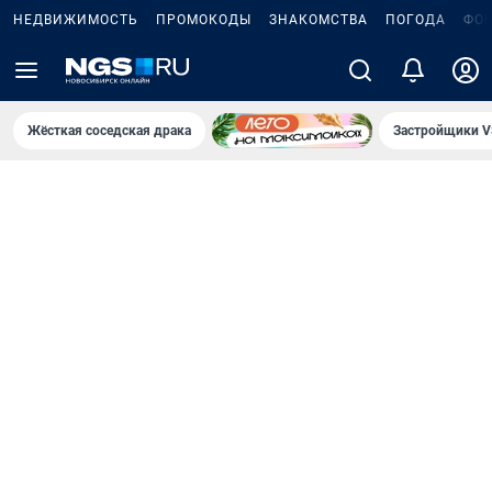
НЕДВИЖИМОСТЬ
ПРОМОКОДЫ
ЗНАКОМСТВА
ПОГОДА
ФО
Жёсткая соседская драка
Застройщики V