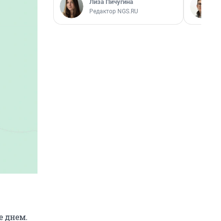
Лиза Пичугина
Редактор NGS.RU
е днем.