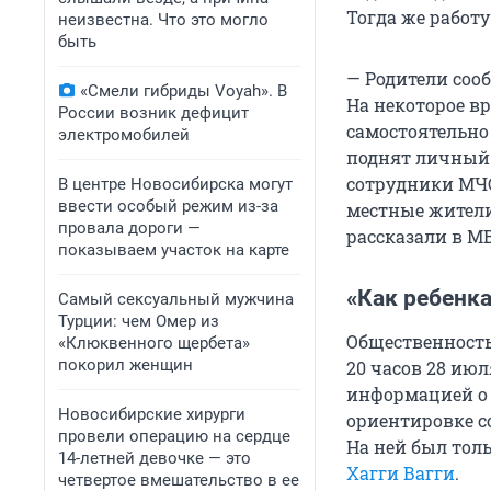
Тогда же работ
неизвестна. Что это могло
быть
— Родители сооб
«Смели гибриды Voyah». В
На некоторое вр
России возник дефицит
самостоятельно
электромобилей
поднят личный 
сотрудники МЧС
В центре Новосибирска могут
ввести особый режим из-за
местные жители
провала дороги —
рассказали в М
показываем участок на карте
«Как ребенка
Самый сексуальный мужчина
Турции: чем Омер из
Общественность
«Клюквенного щербета»
покорил женщин
20 часов 28 ию
информацией о
Новосибирские хирурги
ориентировке со
провели операцию на сердце
На ней был тол
14-летней девочке — это
Хагги Вагги
.
четвертое вмешательство в ее