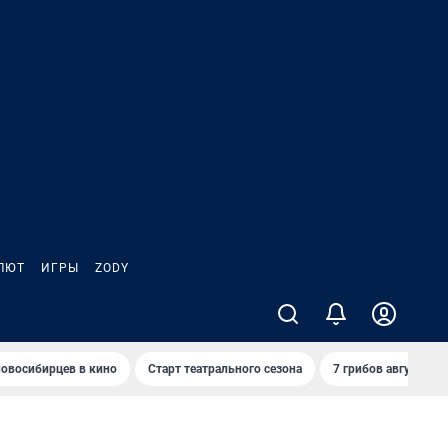
ЛЮТ
ИГРЫ
ZODY
овосибирцев в кино
Старт театрального сезона
7 грибов августа