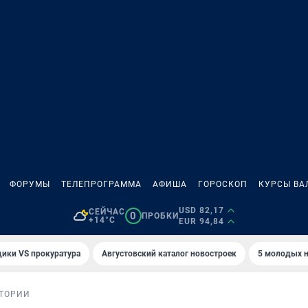
ФОРУМЫ
ТЕЛЕПРОГРАММА
АФИША
ГОРОСКОП
КУРСЫ ВА
USD 82,17
СЕЙЧАС
0
ПРОБКИ
+14°C
EUR 94,84
ики VS прокуратура
Августовский каталог новостроек
5 молодых н
ТОРИИ