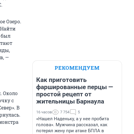
.
ое Озеро.
 Найти
 был
отают
яды,
в, —
РЕКОМЕНДУЕМ
Как приготовить
фаршированные перцы —
. Около
простой рецепт от
очку с
жительницы Барнаула
евер». В
16 часов
7 754
5
рнулась.
«Нашел Наденьку, а у нее пробита
монстра
голова». Мужчина рассказал, как
потерял жену при атаке БПЛА в