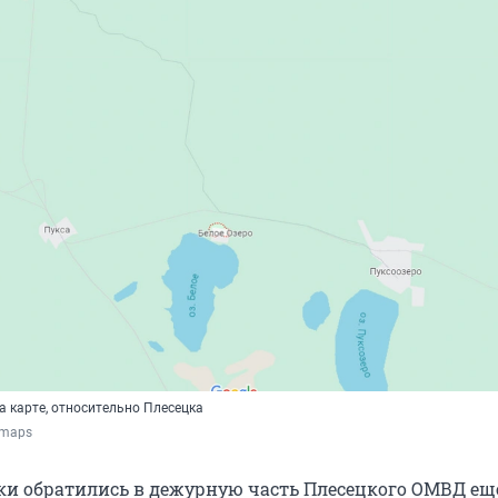
а карте, относительно Плесецка
/maps
ки обратились в дежурную часть Плесецкого ОМВД ещ