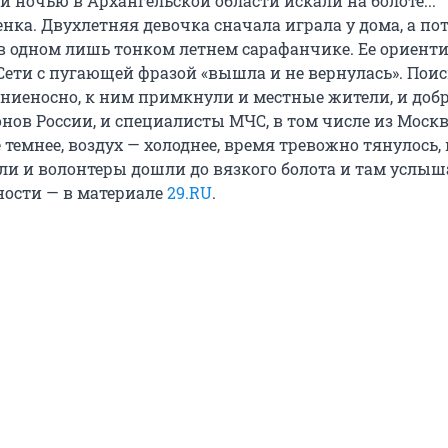
 ночью в Архангельской области искали на болоте...
нка. Двухлетняя девочка сначала играла у дома, а по
 в одном лишь тонком летнем сарафанчике. Ее ориент
 Сети с пугающей фразой «вышла и не вернулась». Пои
ниеносно, к ним примкнули и местные жители, и до
нов России, и специалисты МЧС, в том числе из Москв
 темнее, воздух — холоднее, время тревожно тянулось, 
ели и волонтеры дошли до вязкого болота и там услыш
ности — в материале
29.RU
.