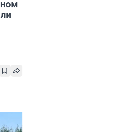
сном
или