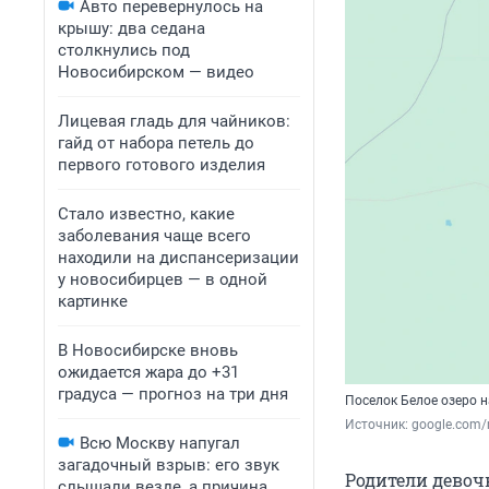
Авто перевернулось на
крышу: два седана
столкнулись под
Новосибирском — видео
Лицевая гладь для чайников:
гайд от набора петель до
первого готового изделия
Стало известно, какие
заболевания чаще всего
находили на диспансеризации
у новосибирцев — в одной
картинке
В Новосибирске вновь
ожидается жара до +31
градуса — прогноз на три дня
Поселок Белое озеро н
Источник: 
google.com
Всю Москву напугал
загадочный взрыв: его звук
Родители девоч
слышали везде, а причина