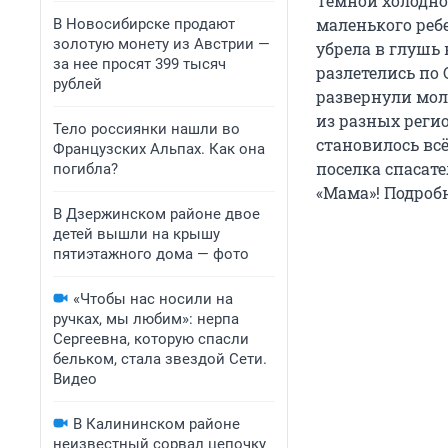
Темной холодной
маленького ребе
В Новосибирске продают
золотую монету из Австрии —
убрела в глушь
за нее просят 399 тысяч
разлетелись по
рублей
развернули мол
из разных регио
Тело россиянки нашли во
становилось всё
Французских Альпах. Как она
поселка спасат
погибла?
«Мама»! Подроб
В Дзержинском районе двое
детей вышли на крышу
пятиэтажного дома — фото
«Чтобы нас носили на
ручках, мы любим»: нерпа
Сергеевна, которую спасли
бельком, стала звездой Сети.
Видео
В Калининском районе
неизвестный сорвал цепочку