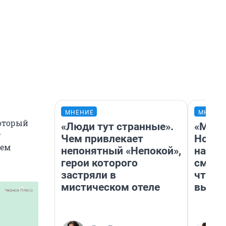
МНЕНИЕ
МНЕНИ
который
«Люди тут странные».
«Мы в
т
Чем привлекает
Нолан
сем
непонятный «Непокой»,
настр
герои которого
смотр
застряли в
чтобы
мистическом отеле
выгля