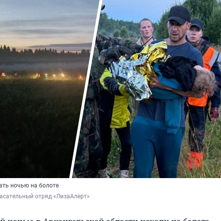
ать ночью на болоте
пасательный отряд «ЛизаАлерт»