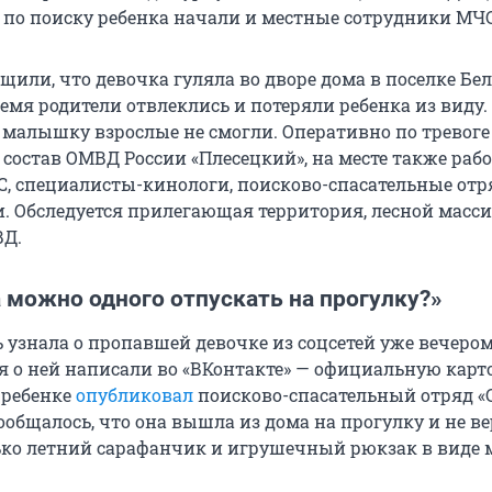
у по поиску ребенка начали и местные сотрудники МЧС
щили, что девочка гуляла во дворе дома в поселке Бел
емя родители отвлеклись и потеряли ребенка из виду.
 малышку взрослые не смогли. Оперативно по тревоге
состав ОМВД России «Плесецкий», на месте также раб
, специалисты-кинологи, поисково-спасательные отр
. Обследуется прилегающая территория, лесной масси
ВД.
 можно одного отпускать на прогулку?»
 узнала о пропавшей девочке из соцсетей уже вечером
ля о ней написали во «ВКонтакте» — официальную карт
 ребенке
опубликовал
поисково-спасательный отряд «С
общалось, что она вышла из дома на прогулку и не ве
ько летний сарафанчик и игрушечный рюкзак в виде 