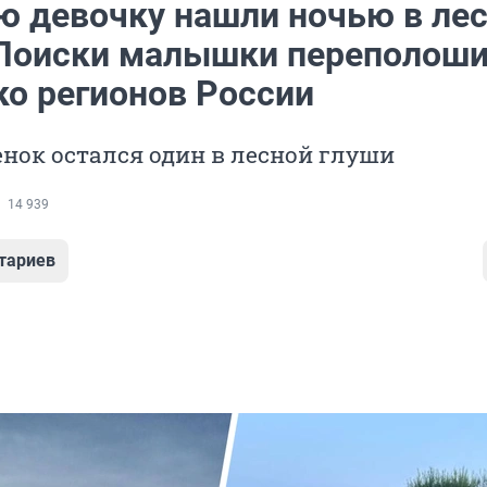
ю девочку нашли ночью в ле
 Поиски малышки переполош
ко регионов России
нок остался один в лесной глуши
14 939
тариев