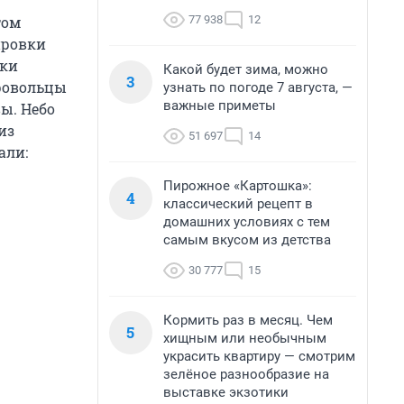
77 938
12
том
ировки
ски
Какой будет зима, можно
3
бровольцы
узнать по погоде 7 августа, —
важные приметы
ы. Небо
из
51 697
14
али:
Пирожное «Картошка»:
4
классический рецепт в
домашних условиях с тем
самым вкусом из детства
30 777
15
Кормить раз в месяц. Чем
5
хищным или необычным
украсить квартиру — смотрим
зелёное разнообразие на
выставке экзотики