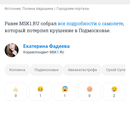
Источник: 
Полина Авдошина / Городские порталы
Ранее MSK1.RU собрал
все подробности о самолете
,
который потерпел крушение в Подмосковье.
Екатерина Фадеева
Корреспондент MSK1.RU
Коломна
Подмосковье
Авиакатастрофа
Сухой Суперд
0
1
1
0
2