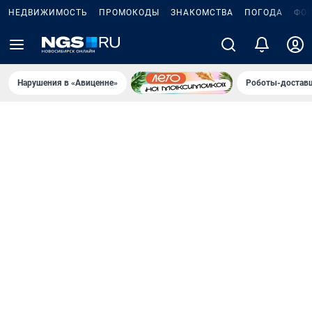
НЕДВИЖИМОСТЬ
ПРОМОКОДЫ
ЗНАКОМСТВА
ПОГОДА
ФО
Нарушения в «Авиценне»
Роботы-доставщ