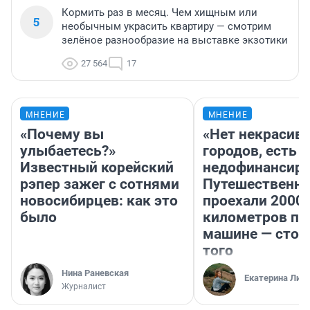
Кормить раз в месяц. Чем хищным или
5
необычным украсить квартиру — смотрим
зелёное разнообразие на выставке экзотики
27 564
17
МНЕНИЕ
МНЕНИЕ
«Почему вы
«Нет некрасив
улыбаетесь?»
городов, есть
Известный корейский
недофинансиро
рэпер зажег с сотнями
Путешественн
новосибирцев: как это
проехали 2000
было
километров по 
машине — стои
того
Нина Раневская
Екатерина Лит
Журналист