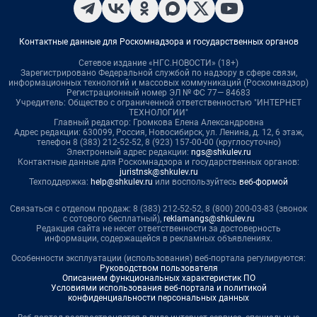
Контактные данные для Роскомнадзора и государственных органов
Сетевое издание «НГС.НОВОСТИ» (18+)
Зарегистрировано Федеральной службой по надзору в сфере связи,
информационных технологий и массовых коммуникаций (Роскомнадзор)
Регистрационный номер ЭЛ № ФС 77— 84683
Учредитель: Общество с ограниченной ответственностью "ИНТЕРНЕТ
ТЕХНОЛОГИИ"
Главный редактор: Громкова Елена Александровна
Адрес редакции: 630099, Россия, Новосибирск, ул. Ленина, д. 12, 6 этаж,
телефон 8 (383) 212-52-52, 8 (923) 157-00-00 (круглосуточно)
Электронный адрес редакции:
ngs@shkulev.ru
Контактные данные для Роскомнадзора и государственных органов:
juristnsk@shkulev.ru
Техподдержка:
help@shkulev.ru
или воспользуйтесь
веб-формой
Связаться с отделом продаж: 8 (383) 212-52-52, 8 (800) 200-03-83 (звонок
с сотового бесплатный),
reklamangs@shkulev.ru
Редакция сайта не несет ответственности за достоверность
информации, содержащейся в рекламных объявлениях.
Особенности эксплуатации (использования) веб-портала регулируются:
Руководством пользователя
Описанием функциональных характеристик ПО
Условиями использования веб-портала и политикой
конфиденциальности персональных данных