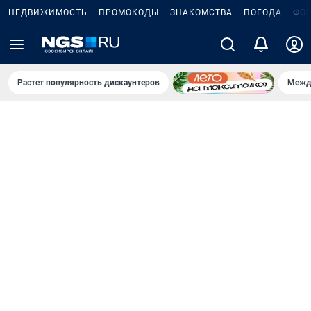
НЕДВИЖИМОСТЬ
ПРОМОКОДЫ
ЗНАКОМСТВА
ПОГОДА
ФО
Растет популярность дискаунтеров
Межд