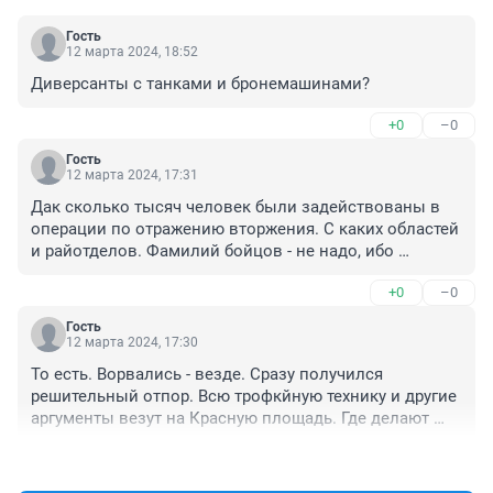
Гость
12 марта 2024, 18:52
Диверсанты с танками и бронемашинами?
+0
–0
Гость
12 марта 2024, 17:31
Дак сколько тысяч человек были задействованы в 
операции по отражению вторжения. С каких областей 
и райотделов. Фамилий бойцов - не надо, ибо 
гостайна. Назовите регионы обитания храбрых и 
+0
–0
успешных защитников родной земли.
Гость
12 марта 2024, 17:30
То есть. Ворвались - везде. Сразу получился 
решительный отпор. Всю трофкйную технику и другие 
аргументы везут на Красную площадь. Где делают 
трибуну для инагурации.
+0
–0