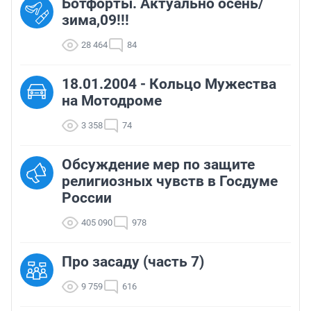
Ботфорты. Актуально осень/
зима,09!!!
28 464
84
18.01.2004 - Кольцо Мужества
на Мотодроме
3 358
74
Обсуждение мер по защите
религиозных чувств в Госдуме
России
405 090
978
Про засаду (часть 7)
9 759
616