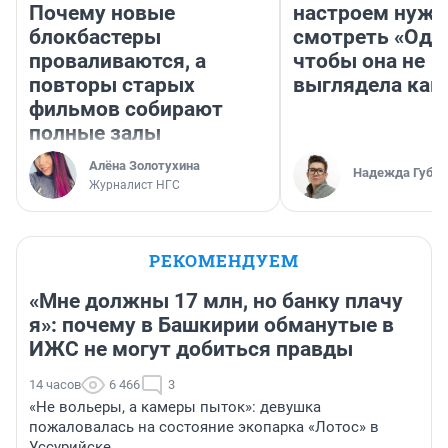
Почему новые
настроем нужн
блокбастеры
смотреть «Оди
проваливаются, а
чтобы она не
повторы старых
выглядела как
фильмов собирают
полные залы
Алёна Золотухина
Надежда Губар
Журналист НГС
РЕКОМЕНДУЕМ
«Мне должны 17 млн, но банку плачу
я»: почему в Башкирии обманутые в
ИЖС не могут добиться правды
14 часов
6 466
3
«Не вольеры, а камеры пыток»: девушка
пожаловалась на состояние экопарка «Лотос» в
Уссурийске