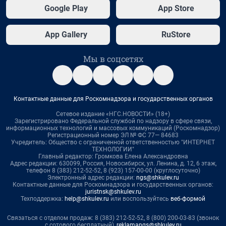
Google Play
App Store
App Gallery
RuStore
Мы в соцсетях
Контактные данные для Роскомнадзора и государственных органов
Сетевое издание «НГС.НОВОСТИ» (18+)
Зарегистрировано Федеральной службой по надзору в сфере связи,
информационных технологий и массовых коммуникаций (Роскомнадзор)
Регистрационный номер ЭЛ № ФС 77— 84683
Учредитель: Общество с ограниченной ответственностью "ИНТЕРНЕТ
ТЕХНОЛОГИИ"
Главный редактор: Громкова Елена Александровна
Адрес редакции: 630099, Россия, Новосибирск, ул. Ленина, д. 12, 6 этаж,
телефон 8 (383) 212-52-52, 8 (923) 157-00-00 (круглосуточно)
Электронный адрес редакции:
ngs@shkulev.ru
Контактные данные для Роскомнадзора и государственных органов:
juristnsk@shkulev.ru
Техподдержка:
help@shkulev.ru
или воспользуйтесь
веб-формой
Связаться с отделом продаж: 8 (383) 212-52-52, 8 (800) 200-03-83 (звонок
с сотового бесплатный),
reklamangs@shkulev.ru