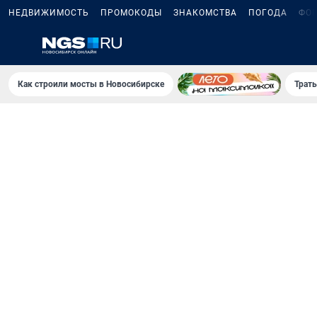
НЕДВИЖИМОСТЬ
ПРОМОКОДЫ
ЗНАКОМСТВА
ПОГОДА
ФО
Как строили мосты в Новосибирске
Траты