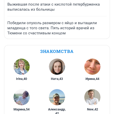
Выжившая после атаки с кислотой петербурженка
выписалась из больницы
Победили опухоль размером с яйцо и вытащили
младенца с того света. Пять историй врачей из
Тюмени со счастливым концом
ЗНАКОМСТВА
Irina
,
40
Ната
,
43
Ирина
,
44
Марина
,
54
Александр
,
New
,
42
42