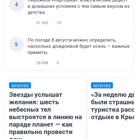
Пирожное «Картошка»: классический рецепт
4
в домашних условиях с тем самым вкусом из
детства
31 365
19
По погоде 8 августа можно определить,
5
насколько дождливой будет осень — важные
приметы
28 698
8
МНЕНИЕ
МНЕНИЕ
Звезды услышат
«За неделю две
желания: шесть
были страшные
небесных тел
туристка расск
выстроятся в линию на
отдыхе в Крым
параде планет — как
правильно провести