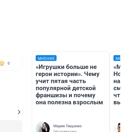
МНЕНИЕ
МНЕНИ
0
«Игрушки больше не
«Мы в
герои истории». Чему
Нолан
учит пятая часть
настр
популярной детской
смотр
франшизы и почему
чтобы
она полезна взрослым
выгля
Мария Тищенко
Обозреватель