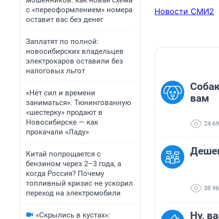
мошенников: как новая схема
с «переоформлением» номера
Новости СМИ2
оставит вас без денег
Заплатят по полной:
новосибирских владельцев
электрокаров оставили без
налоговых льгот
Собак
«Нет сил и времени
вам
заниматься». Тюнингованную
«шестерку» продают в
Новосибирске — как
24 6
прокачали «Ладу»
Деше
Китай попрощается с
бензином через 2–3 года, а
когда Россия? Почему
топливный кризис не ускорил
38 9
переход на электромобили
Ну, в
«Скрылись в кустах»: