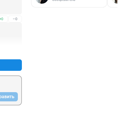
+0
–0
+2
–0
равить