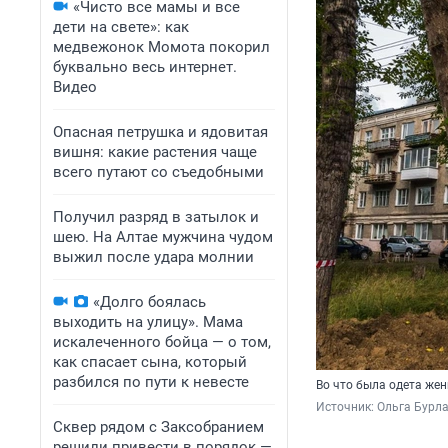
«Чисто все мамы и все
дети на свете»: как
медвежонок Момота покорил
буквально весь интернет.
Видео
Опасная петрушка и ядовитая
вишня: какие растения чаще
всего путают со съедобными
Получил разряд в затылок и
шею. На Алтае мужчина чудом
выжил после удара молнии
«Долго боялась
выходить на улицу». Мама
искалеченного бойца — о том,
как спасает сына, который
разбился по пути к невесте
Во что была одета жен
Источник: 
Ольга Бурла
Сквер рядом с Заксобранием
решили привести в порядок —