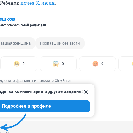
 Ребенок
исчез 31 июля
.
Пешков
ент оперативной редакции
павшая женщина
Пропавший без вести
0
0
0
ыделите фрагмент и нажмите Ctrl+Enter
ады за комментарии и другие задания!
Подробнее в профиле
ИИ
13