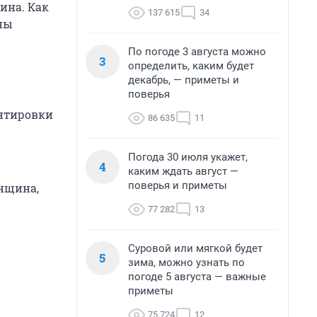
ина. Как
137 615
34
ны
По погоде 3 августа можно
3
определить, каким будет
декабрь, — приметы и
поверья
ентировки
86 635
11
Погода 30 июля укажет,
4
каким ждать август —
поверья и приметы
енщина,
77 282
13
Суровой или мягкой будет
5
зима, можно узнать по
погоде 5 августа — важные
приметы
75 724
12