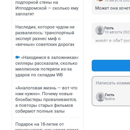
10 августа 2023
подпорной стены на
Ипподромской — сколько ему
Может она хочет
заплатят
Наследие, которое чудом не
Гость
развалилось: транспортный
10 августа 2023
эксперт разнес миф о
живёт в оби? ру
«вечных» советских дорогах
«Находимся в заложниках»:
селлеры рассказали, сколько
миллионов потеряли из-за
ударов по складам WB
«Аналоговая жизнь — вот что
нам нужно». Почему новые
Гость
блокбастеры проваливаются,
Войти
а повторы старых фильмов
собирают полные залы
Подарок на 18-летие от