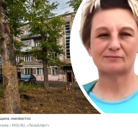
щина, неизвестно
кова / NGS.RU, «ЛизаАлерт»