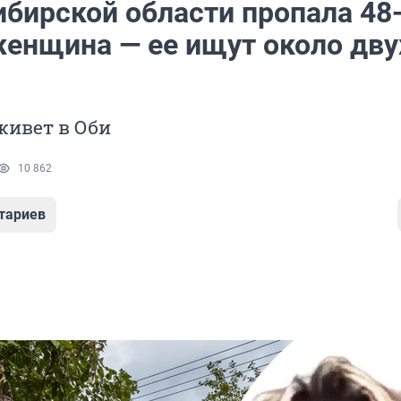
ибирской области пропала 48
женщина — ее ищут около дву
живет в Оби
10 862
тариев