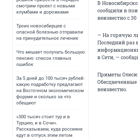
В Новосибирской
смотрим проект с новыми
сообщили в пои
клумбами и дорожками
неизвестно с 30
Троих новосибирцев с
опасной болезнью отправили
— На горячую л
на принудительное лечение
Последний раз 
информационный
Что мешает получать большую
в Сети, — сообщ
пенсию: список главных
ошибок
Приметы Олеси:
За 5 дней до 100 тысяч рублей:
Обесцвеченные 
какую подработку предлагают
неизвестно.
на Восточном экономическом
форуме и сколько за что
обещают
«300 тысяч стоит тур и в
Турцию, и в Сочи».
Рассказываем, куда россияне
едут в отпуск этим летом