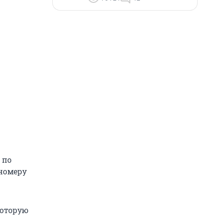
 по
 номеру
которую