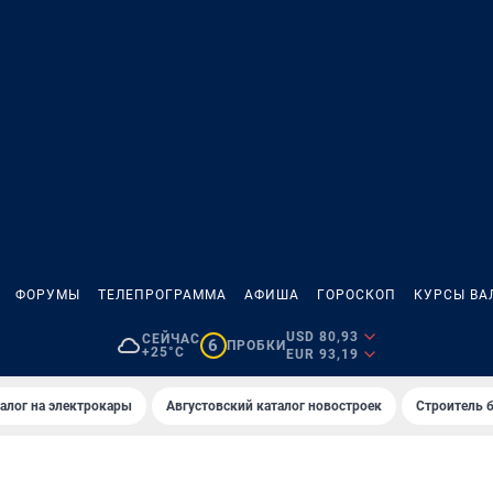
ФОРУМЫ
ТЕЛЕПРОГРАММА
АФИША
ГОРОСКОП
КУРСЫ ВА
USD 80,93
СЕЙЧАС
6
ПРОБКИ
+25°C
EUR 93,19
алог на электрокары
Августовский каталог новостроек
Строитель б