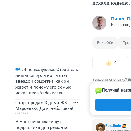
искали неделю.
Павел 
Корреспонд
Река Обь
Про
0
«Я не жалуюсь». Строитель
лишился рук и ног и стал
Увидели опечатку? В
звездой соцсетей: как он
живет и почему его семью
Получай нагр
искал весь Узбекистан
Старт продаж 3 дома ЖК
Марсель-2. Дом, небо, река!
КОММЕНТАР
В Новосибирске ищут
Rosalinde
подрядчика для ремонта