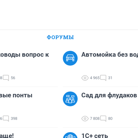
ФОРУМЫ
оводы вопрос к
Автомойка без в
98
56
4 965
31
вые понты
Сад для флудаков
66
398
7 808
80
ааще!
1С+ сеть