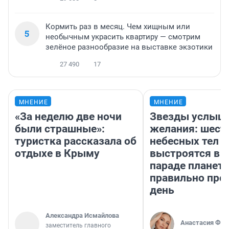
Кормить раз в месяц. Чем хищным или
5
необычным украсить квартиру — смотрим
зелёное разнообразие на выставке экзотики
27 490
17
МНЕНИЕ
МНЕНИЕ
«За неделю две ночи
Звезды услыш
были страшные»:
желания: шест
туристка рассказала об
небесных тел
отдыхе в Крыму
выстроятся в 
параде планет 
правильно про
день
Александра Исмайлова
Анастасия Фил
заместитель главного