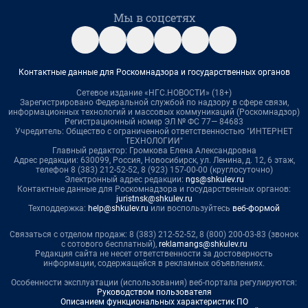
Мы в соцсетях
Контактные данные для Роскомнадзора и государственных органов
Сетевое издание «НГС.НОВОСТИ» (18+)
Зарегистрировано Федеральной службой по надзору в сфере связи,
информационных технологий и массовых коммуникаций (Роскомнадзор)
Регистрационный номер ЭЛ № ФС 77— 84683
Учредитель: Общество с ограниченной ответственностью "ИНТЕРНЕТ
ТЕХНОЛОГИИ"
Главный редактор: Громкова Елена Александровна
Адрес редакции: 630099, Россия, Новосибирск, ул. Ленина, д. 12, 6 этаж,
телефон 8 (383) 212-52-52, 8 (923) 157-00-00 (круглосуточно)
Электронный адрес редакции:
ngs@shkulev.ru
Контактные данные для Роскомнадзора и государственных органов:
juristnsk@shkulev.ru
Техподдержка:
help@shkulev.ru
или воспользуйтесь
веб-формой
Связаться с отделом продаж: 8 (383) 212-52-52, 8 (800) 200-03-83 (звонок
с сотового бесплатный),
reklamangs@shkulev.ru
Редакция сайта не несет ответственности за достоверность
информации, содержащейся в рекламных объявлениях.
Особенности эксплуатации (использования) веб-портала регулируются:
Руководством пользователя
Описанием функциональных характеристик ПО