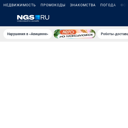
НЕДВИЖИМОСТЬ
ПРОМОКОДЫ
ЗНАКОМСТВА
ПОГОДА
ФО
Нарушения в «Авиценне»
Роботы-доставщ