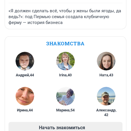
«Я должен сделать всё, чтобы у жены были ягоды, да
ведь?»: под Пермью семья создала клубничную
ферму — история бизнеса
ЗНАКОМСТВА
Андрей
,
44
Irina
,
40
Ната
,
43
Ирина
,
44
Марина
,
54
Александр
,
42
Начать знакомиться