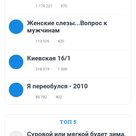
1 178 221
876
Женские слезы...Вопрос к
мужчинам
113 105
420
Киевская 16/1
218 974
1 000
Я переобулся - 2010
85 782
402
ТОП 5
Суровой или мягкой будет зима,