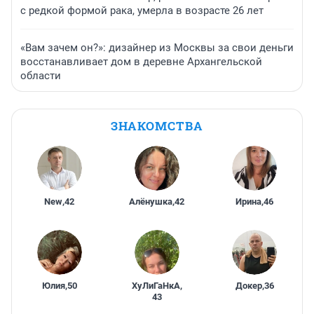
с редкой формой рака, умерла в возрасте 26 лет
«Вам зачем он?»: дизайнер из Москвы за свои деньги
восстанавливает дом в деревне Архангельской
области
ЗНАКОМСТВА
New
,
42
Алёнушка
,
42
Ирина
,
46
Юлия
,
50
ХуЛиГаНкА
,
Докер
,
36
43