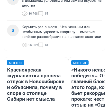
в домашних условиях с тем самым вкусом из
детства
30 768
15
Кормить раз в месяц. Чем хищным или
5
необычным украсить квартиру — смотрим
зелёное разнообразие на выставке экзотики
26 869
13
МНЕНИЕ
МНЕНИЕ
Красноярская
«Никого нельз
журналистка провела
победить». О ч
отпуск в Новосибирске
главный блокб
и объяснила, почему в
этого года, ко
споре о столице
бьет рекорды 
Сибири нет смысла
прокате: честн
отзыв на «Оди