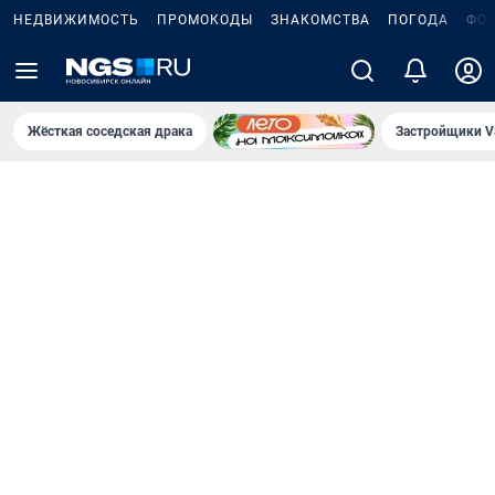
НЕДВИЖИМОСТЬ
ПРОМОКОДЫ
ЗНАКОМСТВА
ПОГОДА
ФО
Жёсткая соседская драка
Застройщики V