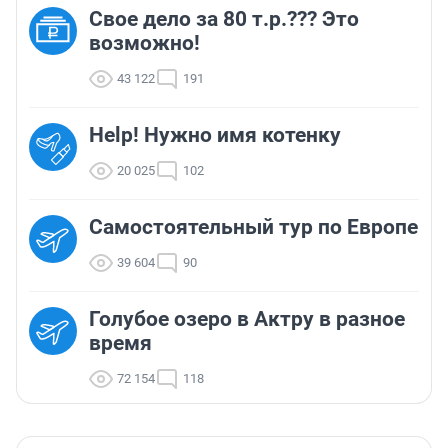
Свое дело за 80 т.р.??? Это
возможно!
43 122
191
Help! Нужно имя котенку
20 025
102
Самостоятельный тур по Европе
39 604
90
Голубое озеро в Актру в разное
время
72 154
118