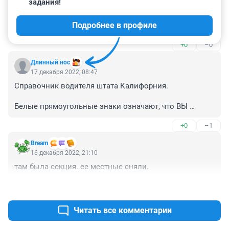
задания!
Дегенеративная ментальность в каждой новости. 
Жаль детей. Они не выбирали ни родителей, ни 
Подробнее в профиле
родину, и вынуждены страдать из-за 
безответственных взрослых!
+0
–0
Длинный нос
17 декабря 2022, 08:47
Справочник водителя штата Калифорния.

Белые прямоугольные знаки означают, что ВЫ 
ДОЛЖНЫ соблюдать важные правила.

+0
–1
Некоторые предупреждающие знаки имеют желто-
Bream
зеленый флюоресцентный фон.

16 декабря 2022, 21:10
там была секция. ее местные сняли.
Эти знаки предупреждают о наличии пешеходов, 
велосипедистов, школ, игровых площадок, школьных 
+2
–0
автобусов и остановок школьного пассажирского 
транспорта.

Читать все комментарии
Следуйте указаниям на всех предупреждающих 
знаках, независимо от их формы и цвета.
