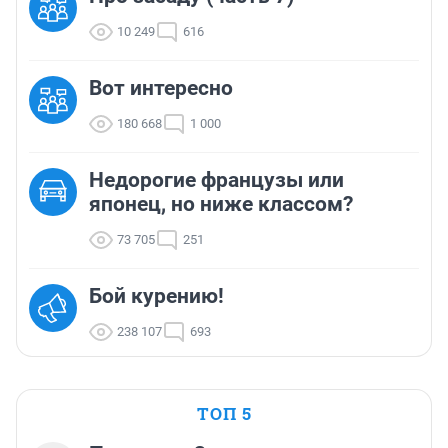
10 249
616
Вот интересно
180 668
1 000
Недорогие французы или
японец, но ниже классом?
73 705
251
Бой курению!
238 107
693
ТОП 5