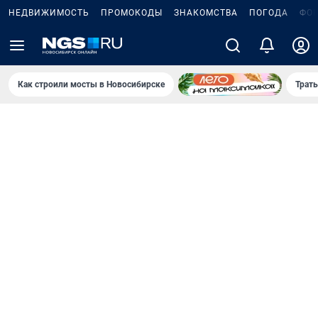
НЕДВИЖИМОСТЬ
ПРОМОКОДЫ
ЗНАКОМСТВА
ПОГОДА
ФО
Как строили мосты в Новосибирске
Траты