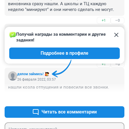
виновника сразу нашли. А школы и ТЦ каждую 
неделю "минируют" и они ничего сделать не могут.
+1
–0
Гость
26 февраля 2022, 13:06
Получай награды за комментарии и другие 
задания!
Ни какой доказательной базы против него нет. 

И зачем отцу троих детей такой хренью заниматься. 

Подробнее в профиле
А детей он нормально воспитал.
+1
–0
делом займись!
26 февраля 2022, 03:57
нашли козла отпущения и повесили все звонки.
+1
–4
Читать все комментарии