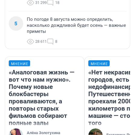
31 299
18
По погоде 8 августа можно определить,
5
насколько дождливой будет осень — важные
приметы
28 611
8
МНЕНИЕ
МНЕНИЕ
«Аналоговая жизнь —
«Нет некрасив
вот что нам нужно».
городов, есть
Почему новые
недофинансиро
блокбастеры
Путешественн
проваливаются, а
проехали 2000
повторы старых
километров по 
фильмов собирают
машине — стои
полные залы
того
Алёна Золотухина
Екатерина Лит