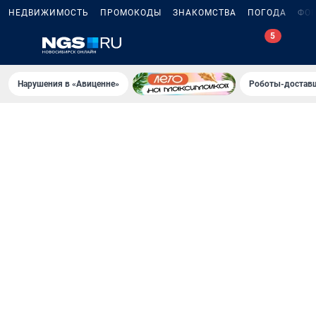
НЕДВИЖИМОСТЬ
ПРОМОКОДЫ
ЗНАКОМСТВА
ПОГОДА
ФО
Нарушения в «Авиценне»
Роботы-доставщ