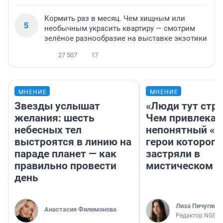
Кормить раз в месяц. Чем хищным или
5
необычным украсить квартиру — смотрим
зелёное разнообразие на выставке экзотики
27 507
17
МНЕНИЕ
МНЕНИЕ
Звезды услышат
«Люди тут стр
желания: шесть
Чем привлекае
небесных тел
непонятный «Н
выстроятся в линию на
герои которого
параде планет — как
застряли в
правильно провести
мистическом о
день
Лиза Пичугина
Анастасия Филимонова
Редактор NGS.R