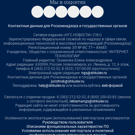
Мы в соцсетях
Контактные данные для Роскомнадзора и государственных органов
Сетевое издание «НГС.НОВОСТИ» (18+)
Зарегистрировано Федеральной службой по надзору в сфере связи,
информационных технологий и массовых коммуникаций (Роскомнадзор)
Регистрационный номер ЭЛ № ФС 77— 84683
Учредитель: Общество с ограниченной ответственностью "ИНТЕРНЕТ
ТЕХНОЛОГИИ"
Главный редактор: Громкова Елена Александровна
Адрес редакции: 630099, Россия, Новосибирск, ул. Ленина, д. 12, 6 этаж,
телефон 8 (383) 212-52-52, 8 (923) 157-00-00 (круглосуточно)
Электронный адрес редакции:
ngs@shkulev.ru
Контактные данные для Роскомнадзора и государственных органов:
juristnsk@shkulev.ru
Техподдержка:
help@shkulev.ru
или воспользуйтесь
веб-формой
Связаться с отделом продаж: 8 (383) 212-52-52, 8 (800) 200-03-83 (звонок
с сотового бесплатный),
reklamangs@shkulev.ru
Редакция сайта не несет ответственности за достоверность
информации, содержащейся в рекламных объявлениях.
Особенности эксплуатации (использования) веб-портала регулируются:
Руководством пользователя
Описанием функциональных характеристик ПО
Условиями использования веб-портала и политикой