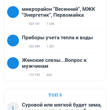
микрорайон "Весенний", МЖК
"Энергетик", Первомайка
423 141
1 244
Приборы учета тепла и воды
222 449
1 281
Женские слезы...Вопрос к
мужчинам
113 155
420
ТОП 5
Суровой или мягкой будет зима,
1