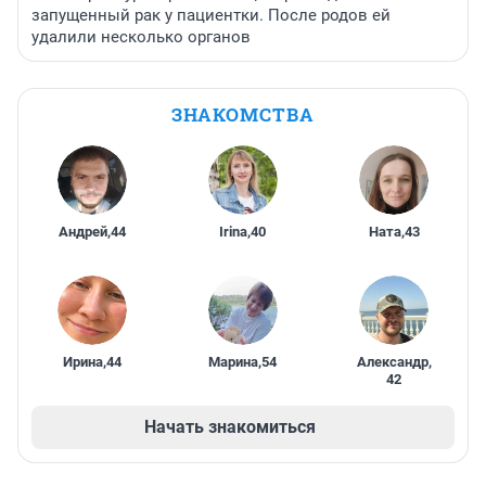
запущенный рак у пациентки. После родов ей
удалили несколько органов
ЗНАКОМСТВА
Андрей
,
44
Irina
,
40
Ната
,
43
Ирина
,
44
Марина
,
54
Александр
,
42
Начать знакомиться