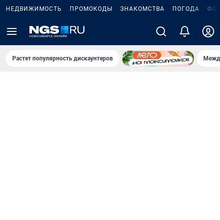
НЕДВИЖИМОСТЬ
ПРОМОКОДЫ
ЗНАКОМСТВА
ПОГОДА
ФО
Растет популярность дискаунтеров
Межд