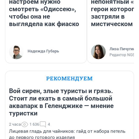
настроем нужно
непонятный «Н
смотреть «Одиссею»,
герои которого
чтобы она не
застряли в
выглядела как фиаско
мистическом о
Лиза Пичугина
Надежда Губарь
Редактор NGS.R
РЕКОМЕНДУЕМ
Вой сирен, злые туристы и грязь.
Стоит ли ехать в самый большой
аквапарк в Геленджике — мнение
туристки
2 часа
1 636
4
Лицевая гладь для чайников: гайд от набора петель
до первого готового изделия