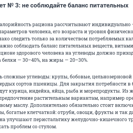
ет № 3: не соблюдайте баланс питательных
алорийность рациона рассчитывают индивидуально 
параметров человека, его возраста и уровня физическ
нако следить только за количеством потребляемых ка
Важно соблюдать баланс питательных веществ, витам
ационе здорового человека на углеводы должно прихо
а белки — 30–40%, на жиры — 20–30%.
 сложные углеводы: крупы, бобовые, цельнозерновой 
ердых сортов пшеницы. Для закрытия потребности в 
дут курица, индейка, яйца, рыба и морепродукты. Из 
 предпочтение растительным вариантам, например ор
овому маслу. Дополнительно обязательно стоит включ
, богатые клетчаткой: отруби, овощи, фрукты и так д
на улучшают перистальтику желудочно-кишечного тр
ать проблем со стулом.