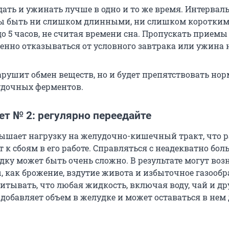
едать и ужинать лучше в одно и то же время. Интерва
ы быть ни слишком длинными, ни слишком коротким
 до 5 часов, не считая времени сна. Пропускать прием
енно отказываться от условного завтрака или ужина н
нарушит обмен веществ, но и будет препятствовать но
удочных ферментов.
т № 2: регулярно переедайте
ышает нагрузку на желудочно-кишечный тракт, что р
 к сбоям в его работе. Справляться с неадекватно бо
ку может быть очень сложно. В результате могут воз
, как брожение, вздутие живота и избыточное газообр
итывать, что любая жидкость, включая воду, чай и др
добавляет объем в желудке и может оставаться в нем 