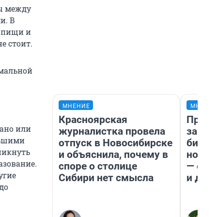
лы между
и. В
ы пищи и
е стоит.
рмальной
МНЕНИЕ
МНЕНИ
Красноярская
Прода
ано или
журналистка провела
запла
льшими
отпуск в Новосибирске
бизне
никнуть
и объяснила, почему в
новый
азование.
споре о столице
— он 
угие
Сибири нет смысла
и даж
до