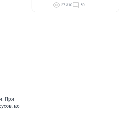
27 310
50
и. При
усов, но