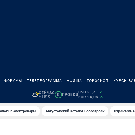
ФОРУМЫ
ТЕЛЕПРОГРАММА
АФИША
ГОРОСКОП
КУРСЫ ВА
USD 81,41
СЕЙЧАС
0
ПРОБКИ
+18°C
EUR 94,06
алог на электрокары
Августовский каталог новостроек
Строитель б