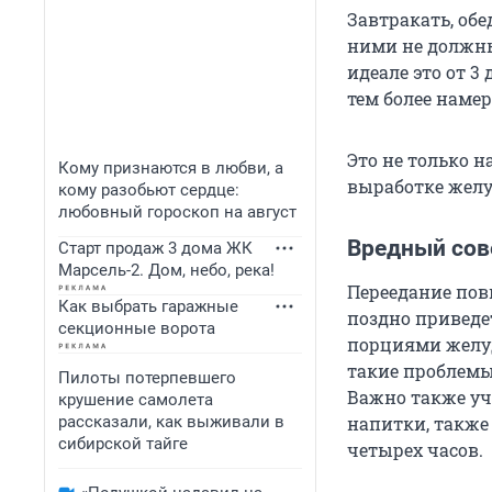
Завтракать, об
ними не должн
идеале это от 3
тем более намер
Это не только 
Кому признаются в любви, а
выработке жел
кому разобьют сердце:
любовный гороскоп на август
Вредный сове
Старт продаж 3 дома ЖК
Марсель-2. Дом, небо, река!
Переедание пов
Как выбрать гаражные
поздно приведет
секционные ворота
порциями желуд
такие проблемы
Пилоты потерпевшего
Важно также уч
крушение самолета
рассказали, как выживали в
напитки, также 
сибирской тайге
четырех часов.