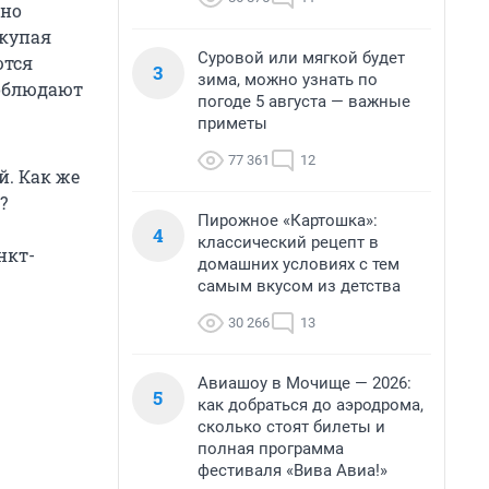
вно
окупая
Суровой или мягкой будет
ются
3
зима, можно узнать по
соблюдают
погоде 5 августа — важные
приметы
77 361
12
. Как же
?
Пирожное «Картошка»:
4
классический рецепт в
нкт-
домашних условиях с тем
самым вкусом из детства
30 266
13
Авиашоу в Мочище — 2026:
5
как добраться до аэродрома,
сколько стоят билеты и
полная программа
фестиваля «Вива Авиа!»