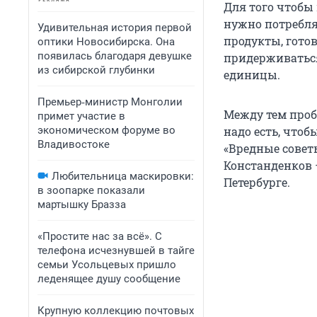
Для того чтобы
нужно потребля
Удивительная история первой
продукты, гото
оптики Новосибирска. Она
появилась благодаря девушке
придерживаться
из сибирской глубинки
единицы.
Премьер‑министр Монголии
Между тем проб
примет участие в
экономическом форуме во
надо есть, чтоб
Владивостоке
«Вредные совет
Констанденков 
Любительница маскировки:
Петербурге.
в зоопарке показали
мартышку Бразза
«Простите нас за всё». С
телефона исчезнувшей в тайге
семьи Усольцевых пришло
леденящее душу сообщение
Крупную коллекцию почтовых