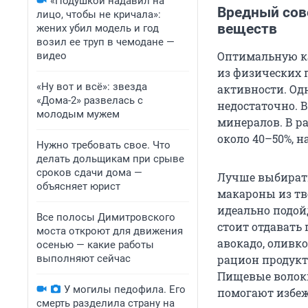
«Подушкой надавил на
Вредный сов
лицо, чтобы не кричала»:
веществ
жених убил модель и год
возил ее труп в чемодане —
Оптимальную к
видео
из физических 
«Ну вот и всё»: звезда
активности. Од
«Дома-2» развелась с
недостаточно. 
молодым мужем
минералов. В р
около 40–50%, н
Нужно требовать свое. Что
делать дольщикам при срыве
сроков сдачи дома —
Лучше выбирать
объясняет юрист
макароны из тв
идеально подой
Все полосы Димитровского
стоит отдавать
моста откроют для движения
авокадо, оливк
осенью — какие работы
выполняют сейчас
рацион продукты
Пищевые волок
У могилы педофила. Его
помогают избеж
смерть разделила страну на