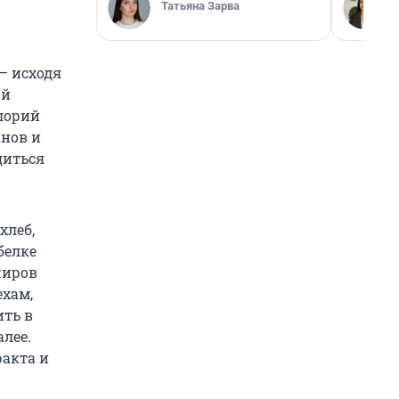
Татьяна Зарва
— исходя
ой
лорий
инов и
диться
хлеб,
белке
жиров
ехам,
ить в
алее.
акта и