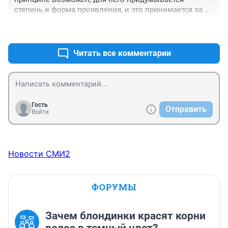
степень и форма проявления, и это принимается за 
истину без проверок или даже расчетов) — беда 
+0
–0
нашей медицины. Капуста противопоказана при язве, 
потому что кислая. От жары можно задохнуться, 
потому что воздух от нагрева расширяется. Мутаген 
Читать все комментарии
порождает черепашек-ниндзя, потому что черепашки 
мутируют.
Гость
Отправить
Войти
Новости СМИ2
ФОРУМЫ
Зачем блондинки красят корни