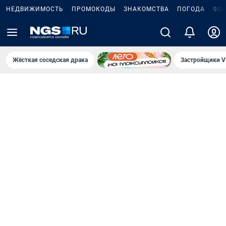
НЕДВИЖИМОСТЬ
ПРОМОКОДЫ
ЗНАКОМСТВА
ПОГОДА
ФО
Жёсткая соседская драка
Застройщики V