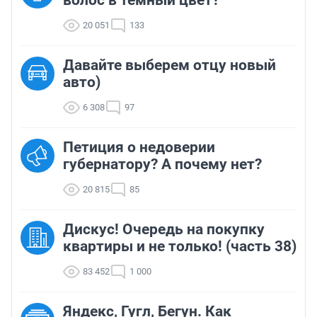
волос в темный цвет?
20 051
133
Давайте выберем отцу новый
авто)
6 308
97
Петиция о недоверии
губернатору? А почему нет?
20 815
85
Дискус! Очередь на покупку
квартиры и не только! (часть 38)
83 452
1 000
Яндекс, Гугл, Бегун. Как