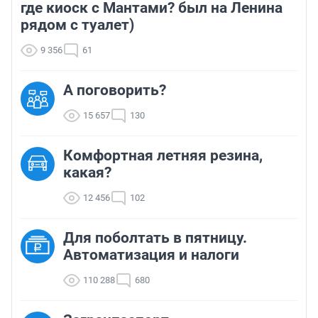
где киоск с Мантами? был на Ленина
рядом с туалет)
9 356
61
А поговорить?
15 657
130
Комфортная летняя резина,
какая?
12 456
102
Для поболтать в пятницу.
Автоматизация и налоги
110 288
680