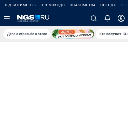
НЕДВИЖИМОСТЬ
ПРОМОКОДЫ
ЗНАКОМСТВА
ПОГОДА
ФО
Дело о стрельбе в отеле
Кто получает 13-