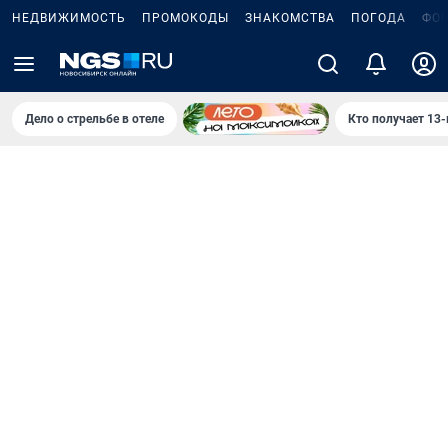
НЕДВИЖИМОСТЬ
ПРОМОКОДЫ
ЗНАКОМСТВА
ПОГОДА
ФО
Дело о стрельбе в отеле
Кто получает 13-