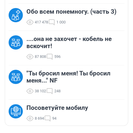
Обо всем понемногу. (часть 3)
417 478
1 000
....она не захочет - кобель не
вскочит!
87 808
596
"Ты бросил меня! Ты бросил
меня..." NF
38 102
248
Посоветуйте мобилу
8 694
94