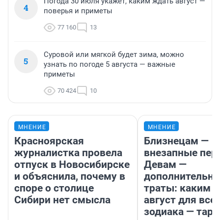
Погода 30 июля укажет, каким ждать август —
4
поверья и приметы
77 160
13
Суровой или мягкой будет зима, можно
5
узнать по погоде 5 августа — важные
приметы
70 424
10
МНЕНИЕ
МНЕНИЕ
Красноярская
Близнецам —
журналистка провела
внезапные пер
отпуск в Новосибирске
Девам —
и объяснила, почему в
дополнительн
споре о столице
траты: каким б
Сибири нет смысла
август для все
зодиака — таро