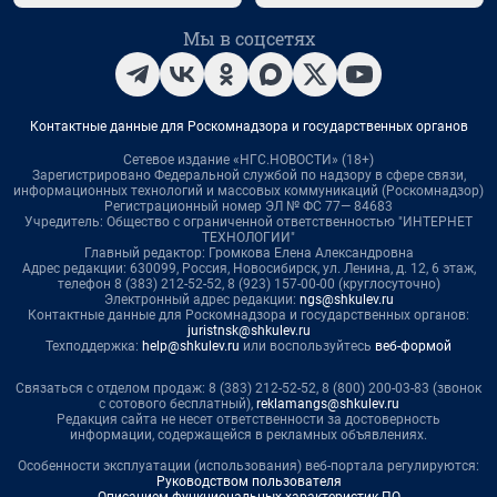
Мы в соцсетях
Контактные данные для Роскомнадзора и государственных органов
Сетевое издание «НГС.НОВОСТИ» (18+)
Зарегистрировано Федеральной службой по надзору в сфере связи,
информационных технологий и массовых коммуникаций (Роскомнадзор)
Регистрационный номер ЭЛ № ФС 77— 84683
Учредитель: Общество с ограниченной ответственностью "ИНТЕРНЕТ
ТЕХНОЛОГИИ"
Главный редактор: Громкова Елена Александровна
Адрес редакции: 630099, Россия, Новосибирск, ул. Ленина, д. 12, 6 этаж,
телефон 8 (383) 212-52-52, 8 (923) 157-00-00 (круглосуточно)
Электронный адрес редакции:
ngs@shkulev.ru
Контактные данные для Роскомнадзора и государственных органов:
juristnsk@shkulev.ru
Техподдержка:
help@shkulev.ru
или воспользуйтесь
веб-формой
Связаться с отделом продаж: 8 (383) 212-52-52, 8 (800) 200-03-83 (звонок
с сотового бесплатный),
reklamangs@shkulev.ru
Редакция сайта не несет ответственности за достоверность
информации, содержащейся в рекламных объявлениях.
Особенности эксплуатации (использования) веб-портала регулируются:
Руководством пользователя