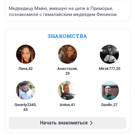
Медведицу Майю, жившую на цепи в Приморье,
познакомили с гималайским медведем Фиником
ЗНАКОМСТВА
Лена
,
42
Анастасия
,
Mirak777
,
25
29
Qwerty2345
,
Anton
,
41
Danikr
,
27
65
Начать знакомиться