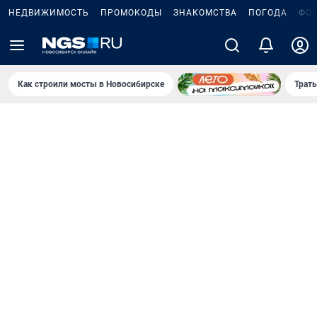
НЕДВИЖИМОСТЬ
ПРОМОКОДЫ
ЗНАКОМСТВА
ПОГОДА
ФО
Как строили мосты в Новосибирске
Траты