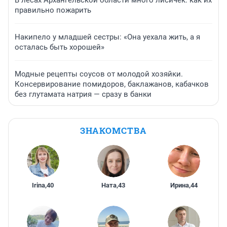
В лесах Архангельской области много лисичек: как их
правильно пожарить
Накипело у младшей сестры: «Она уехала жить, а я
осталась быть хорошей»
Модные рецепты соусов от молодой хозяйки.
Консервирование помидоров, баклажанов, кабачков
без глутамата натрия — сразу в банки
ЗНАКОМСТВА
Irina
,
40
Ната
,
43
Ирина
,
44