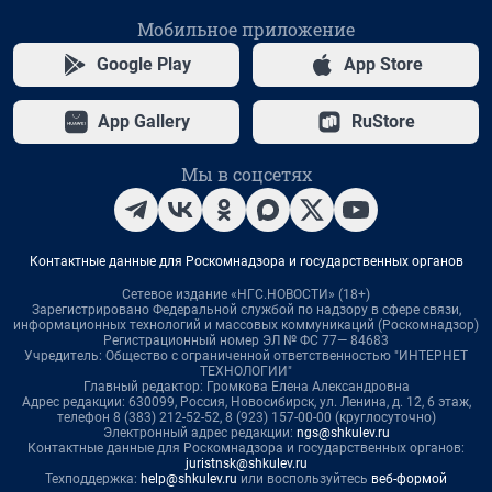
Мобильное приложение
Google Play
App Store
App Gallery
RuStore
Мы в соцсетях
Контактные данные для Роскомнадзора и государственных органов
Сетевое издание «НГС.НОВОСТИ» (18+)
Зарегистрировано Федеральной службой по надзору в сфере связи,
информационных технологий и массовых коммуникаций (Роскомнадзор)
Регистрационный номер ЭЛ № ФС 77— 84683
Учредитель: Общество с ограниченной ответственностью "ИНТЕРНЕТ
ТЕХНОЛОГИИ"
Главный редактор: Громкова Елена Александровна
Адрес редакции: 630099, Россия, Новосибирск, ул. Ленина, д. 12, 6 этаж,
телефон 8 (383) 212-52-52, 8 (923) 157-00-00 (круглосуточно)
Электронный адрес редакции:
ngs@shkulev.ru
Контактные данные для Роскомнадзора и государственных органов:
juristnsk@shkulev.ru
Техподдержка:
help@shkulev.ru
или воспользуйтесь
веб-формой