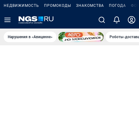
НЕДВИЖИМОСТЬ
ПРОМОКОДЫ
ЗНАКОМСТВА
ПОГОДА
ФО
Нарушения в «Авиценне»
Роботы-доставщ