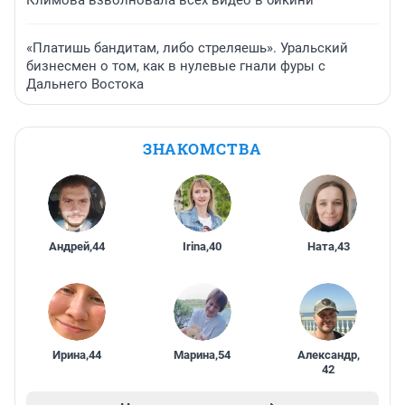
Климова взволновала всех видео в бикини
«Платишь бандитам, либо стреляешь». Уральский
бизнесмен о том, как в нулевые гнали фуры с
Дальнего Востока
ЗНАКОМСТВА
Андрей
,
44
Irina
,
40
Ната
,
43
Ирина
,
44
Марина
,
54
Александр
,
42