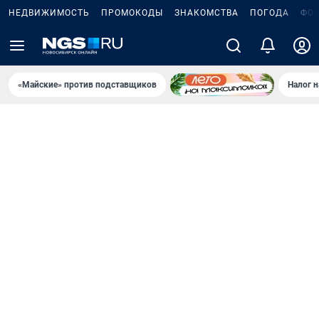
НЕДВИЖИМОСТЬ
ПРОМОКОДЫ
ЗНАКОМСТВА
ПОГОДА
ФО
«Майские» против подставщиков
Налог 