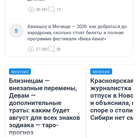
30 241
13
Авиашоу в Мочище — 2026: как добраться до
5
аэродрома, сколько стоят билеты и полная
программа фестиваля «Вива Авиа!»
27 282
50
МНЕНИЕ
МНЕНИЕ
Близнецам —
Красноярская
внезапные перемены,
журналистка п
Девам —
отпуск в Ново
дополнительные
и объяснила, п
траты: каким будет
споре о столиц
август для всех знаков
Сибири нет см
зодиака — таро-
прогноз