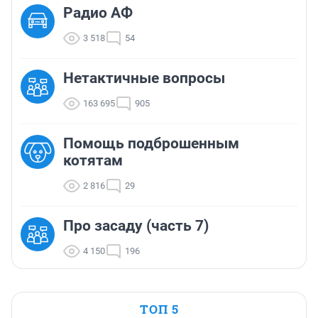
Радио АФ
3 518
54
Нетактичные вопросы
163 695
905
Помощь подброшенным
котятам
2 816
29
Про засаду (часть 7)
4 150
196
ТОП 5