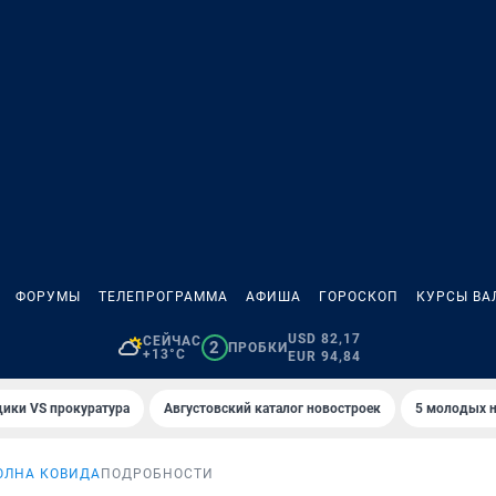
ФОРУМЫ
ТЕЛЕПРОГРАММА
АФИША
ГОРОСКОП
КУРСЫ ВА
USD 82,17
СЕЙЧАС
2
ПРОБКИ
+13°C
EUR 94,84
ики VS прокуратура
Августовский каталог новостроек
5 молодых н
ОЛНА КОВИДА
ПОДРОБНОСТИ