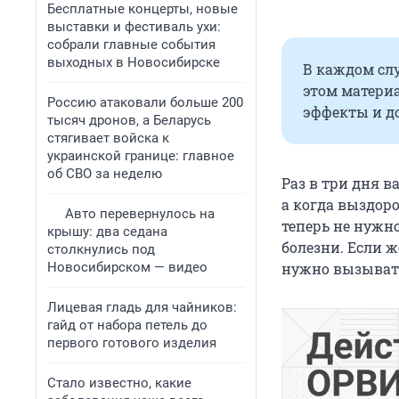
Бесплатные концерты, новые
выставки и фестиваль ухи:
собрали главные события
выходных в Новосибирске
В каждом сл
этом матери
Россию атаковали больше 200
эффекты и д
тысяч дронов, а Беларусь
стягивает войска к
украинской границе: главное
об СВО за неделю
Раз в три дня 
а когда выздор
Авто перевернулось на
теперь не нужн
крышу: два седана
болезни. Если ж
столкнулись под
Новосибирском — видео
нужно вызывать
Лицевая гладь для чайников:
гайд от набора петель до
первого готового изделия
Стало известно, какие