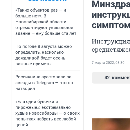
Минздра
«Таких объектов раз — и
инструкц
больше нет». В
Новосибирской области
симптом
отремонтируют уникальное
здание — ему больше ста лет
Инструкция 
По погоде 8 августа можно
среднетяжел
определить, насколько
дождливой будет осень —
7 марта 2022, 08:30
важные приметы
Россиянина арестовали за
82
коммен
звезды в Telegram — что он
натворил
«Ела одни булочки и
пирожные»: экстремально
худые новосибирцы — о своих
попытках набрать вес любой
ценой