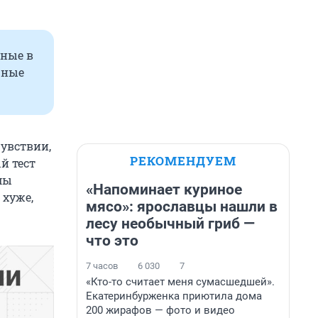
нные в
чные
чувствии,
РЕКОМЕНДУЕМ
й тест
мы
«Напоминает куриное
 хуже,
мясо»: ярославцы нашли в
лесу необычный гриб —
что это
7 часов
6 030
7
«Кто-то считает меня сумасшедшей».
Екатеринбурженка приютила дома
200 жирафов — фото и видео