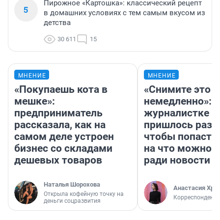
Пирожное «Картошка»: классический рецепт
5
в домашних условиях с тем самым вкусом из
детства
30 611
15
МНЕНИЕ
МНЕНИЕ
«Покупаешь кота в
«Снимите это
мешке»:
немедленно»:
предприниматель
журналистке Н
рассказала, как на
пришлось разд
самом деле устроен
чтобы попасть 
бизнес со складами
на что можно 
дешевых товаров
ради новости
Наталья Шорохова
Анастасия Хри
Открыла кофейную точку на
Корреспондент
деньги соцразвития