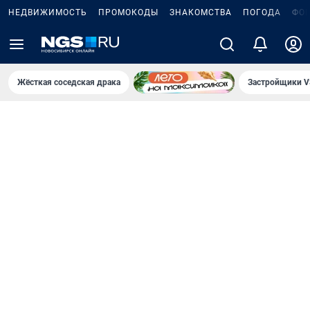
НЕДВИЖИМОСТЬ
ПРОМОКОДЫ
ЗНАКОМСТВА
ПОГОДА
ФО
Жёсткая соседская драка
Застройщики V