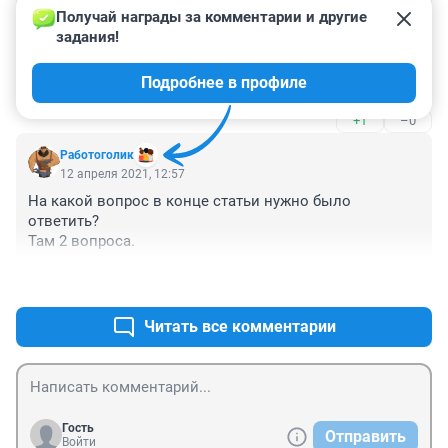
Гость
13 апреля 2021, 00:29
Получай награды за комментарии и другие 
задания!
В самый разгар пандемии у нас только Мэрию 
тестировали главных врачей в больницах в общем 
Подробнее в профиле
элитку, на обычное население наплевали с 
колокольни, помощи 0 было. Все за свой счет
+1
–0
Работоголик
12 апреля 2021, 12:57
На какой вопрос в конце статьи нужно было 
ответить? 

Там 2 вопроса.
+2
–0
Читать все комментарии
Гость
Отправить
Войти